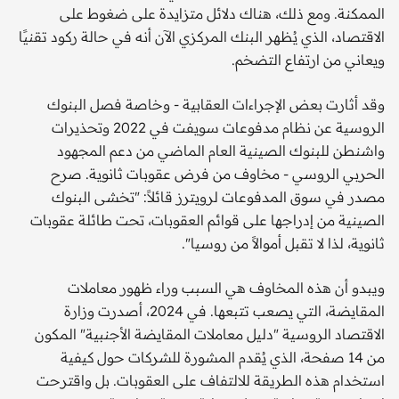
الممكنة. ومع ذلك، هناك دلائل متزايدة على ضغوط على
الاقتصاد، الذي يُظهر البنك المركزي الآن أنه في حالة ركود تقنيًا
ويعاني من ارتفاع التضخم.
وقد أثارت بعض الإجراءات العقابية - وخاصة فصل البنوك
الروسية عن نظام مدفوعات سويفت في 2022 وتحذيرات
واشنطن للبنوك الصينية العام الماضي من دعم المجهود
الحربي الروسي - مخاوف من فرض عقوبات ثانوية. صرح
مصدر في سوق المدفوعات لرويترز قائلاً: "تخشى البنوك
الصينية من إدراجها على قوائم العقوبات، تحت طائلة عقوبات
ثانوية، لذا لا تقبل أموالاً من روسيا".
ويبدو أن هذه المخاوف هي السبب وراء ظهور معاملات
المقايضة، التي يصعب تتبعها. في 2024، أصدرت وزارة
الاقتصاد الروسية "دليل معاملات المقايضة الأجنبية" المكون
من 14 صفحة، الذي يُقدم المشورة للشركات حول كيفية
استخدام هذه الطريقة للالتفاف على العقوبات. بل واقترحت