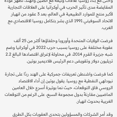
وحتى مع بناء روسيا علاقات وثيقة مع الصين والهند، تُظهر عودة
المقايضة مدى تأثير الحرب في أوكرانيا على العلاقات التجارية
لأكبر منتج للموارد الطبيعية في العالم، بعد 3 عقود من انهيار
الاتحاد السوفيتي 1991 الذي بشر بتكامل روسيا الاقتصادي مع
الغرب.
فرضت الولايات المتحدة وأوروبا وحلفاؤها أكثر من 25 ألف
عقوبة مختلفة على روسيا بسبب حرب 2022 في أوكرانيا وضم
شبه جزيرة القرم 2014، في محاولة لإغراق اقتصادها البالغ 2.2
تريليون دولار وتقويض دعم الرئيس فلاديمير بوتين.
كما فرضت واشنطن تعريفات جمركية على الهند ردًا على تجارة
نيودلهي النفطية مع روسيا. يقول بوتين إن أداء الاقتصاد
الروسي فاق التوقعات، حيث نما بوتيرة أسرع خلال العامين
الماضيين مقارنةً بدول مجموعة السبع، على الرغم من التوقعات
الغربية بحدوث انهيار.
وقد أمر الشركات والمسؤولين بتحدي العقوبات بكل الطرق