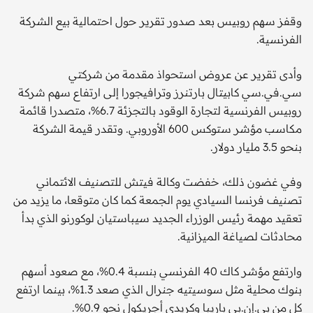
وقفز سهم روبيس بعد صدور تقرير حول احتمالية بيع الشركة
الفرنسية.
وأدى تقرير عن عروض استحواذ مقدمة من شركتي
سي.في.سي كابيتال بارتنرز وترافيجورا إلى ارتفاع سهم شركة
روبيس الفرنسية لتجارة الوقود بالتجزئة 6.7%، متصدرا قائمة
مكاسب مؤشر ستوكس 600 الأوروبي. وتقدر قيمة الشركة
بنحو 3.5 مليار دولار.
وفي غضون ذلك، خفضت وكالة فيتش للتصنيف الائتماني
تصنيف فرنسا السيادي يوم الجمعة كما كان متوقعا، ما يزيد من
تعقيد مهمة رئيس الوزراء الجديد سيباستيان لوكورنو الذي بدأ
محادثات لصياغة الميزانية.
وارتفع مؤشر كاك 40 الفرنسي بنسبة 0.4%، مع صعود أسهم
بنوك محلية مثل سوسيتيه جنرال الذي صعد 1.3%، بينما ارتفع
كل من بي.إن.بي باريبا وكريدي أجريكول نحو 0.9%.