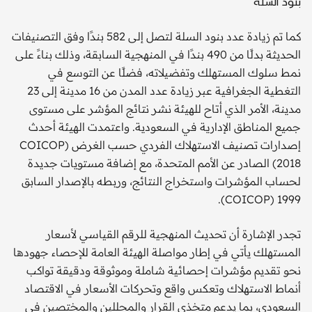
بنود السلة
كما تم زيادة عدد بنود السلة لتصل إلى 582 بندًا وفق التصنيفات
الحديثة بدلًا من 490 بندًا في المنهجية السابقة، وذلك بناءً على
نمط سلوك المستهلك وتفضيلاته، فضلًا عن التوسع في
التغطية الجغرافية عبر زيادة عدد المدن من 16 مدينة إلى 23
مدينة، الأمر الذي أتاح للهيئة نشر نتائج المؤشر على مستوى
جميع المناطق الإدارية في السعودية. واعتمدت الهيئة أحدث
إصدارات تصنيف الاستهلاك الفردي حسب الغرض (COICOP
2018) الصادر عن الأمم المتحدة، مع إضافة مستويات جديدة
لحساب المؤشرات واستخراج النتائج، وربطه بالإصدار السابق
COICOP) 1999).
تجدر الإشارة أن تحديث المنهجية للرقم القياسي لأسعار
المستهلك يأتي في إطار مواصلة الهيئة العامة للإحصاء جهودها
نحو تقديم مؤشرات إحصائية شاملة وموثوقة ودقيقة تواكب
أنماط الاستهلاك وتعكس واقع وتحركات الأسعار في الاقتصاد
السعودي، بما يدعم متخذي القرار والمحللين والمختصين في