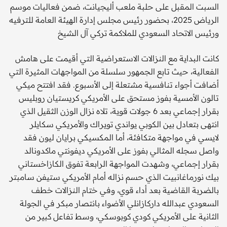
السبت المقبل على حلبة ملعب أليجيانت، ضمن فعاليات موسم
الرياض 2025، بحضور رئيس مجلس إدارة الهيئة العامة للترفيه
ورئيس الاتحاد السعودي للملاكمة تركي آل الشيخ
كانت البداية مع النزالات الاستعراضية التي أقيمت على هامش
الفعالية، حيث تابع الجمهور سلسلة من المواجهات المثيرة التي
أضافت أجواء تنافسية مشتعلة إلى الأسبوع. فقد افتتح ميكي
تالون الأمسية بفوز مستحق على الأمريكي كريستيان روبليس
بقرار إجماعي بعد 6 جولات قوية، تلاه نزال الوزن الثقيل الذي
انتهى بتعادل بين الكوبي يواندي تويراك والأمريكي سكايلر
لايسي في مواجهة متكافئة، أما المكسيكي برايان ليون فقد
واصل سجله المثالي بفوز على الأمريكي ديفونتي ماكدونالد
بقرار إجماعي، وشهدت المواجهة الرابعة تفوق الكازاخستاني
بيك نورماغانبيت الذي حسم نزاله أمام الأمريكي ستيفن سامبتر
بالضربة القاضية بعد أداء قوي، وفي ختام النزالات خطف
السعودي عبدالله داركازانلي الأضواء بانتصار مبكر في الجولة
الثانية على الأمريكي كودي كوبوسكي، وسط تفاعل كبير من