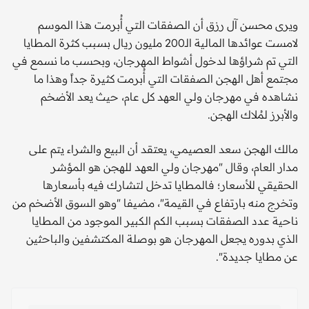
ويرى محسن آل رزق أن الصفقات التي أُبرمت هذا الموسم
لامست عوائدها المالية الـ200 مليون ريال بسبب كثرة المطايا
التي تم شراؤها لدخول أشواط المهرجان، وبحسب ما نسمع في
مجتمع أهل الهجن الصفقات التي أُبرمت كثيرة جداً وهذا ما
نشاهده في مهرجان ولي العهد كل عام، حيث يعد الأضخم
والأبرز لمُلاك الهجن.
مالك الهجن سعد العصيمي، يعتقد أن البيع والشراء يتم على
مدار العام، وقال "مهرجان ولي العهد للهجن هو المؤشر
الحقيقي للأسعار؛ فالمطايا تدخل لتشارك فيه بأسعارها
وتخرج منه بارتفاع في القيمة"، مضيفا "وهو السوق الأضخم من
ناحية عدد الصفقات بسبب الكم الكبير الموجود من المطايا
الذي بدوره يجعل المهرجان هو بوصلة المكتشفين والباحثين
عن مطايا جديدة".