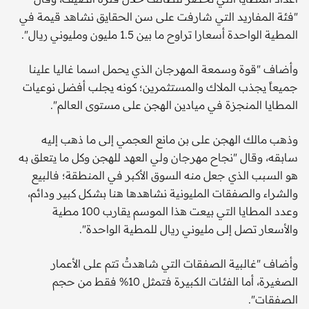
"فئة المفاريد التي شارفت على سن الحقايق نشاهد قيمة في
المطية الواحدة أسعارا تراوح ما بين 1.5 مليون ومليوني ريال".
وأضاف "قوة وسمعة المهرجان الذي يحمل اسما غاليا علينا
جميعاً يجذب الملاك والمستثمرين؛ كونه يجلب أفضل نوعيات
المطايا المنجزة في ميادين الهجن على مستوى العالم".
وذهب مالك الهجن على بن مانع العجمي إلى ما ذهب إليه
سابقه، وقال "نجاح مهرجان ولي العهد للهجن وكل ما يتعلق به
هو السبب الذي جعل منه السوق الأكبر في المنطقة؛ فالبيع
والشراء والصفقات المليونية نشاهدها هنا بشكل كبير ودائم،
وعدد المطايا التي بيعت هذا الموسم يقارب 100 مطية
والأسعار تصل إلى مليوني ريال للمطية الواحدة".
وأضاف "غالبية الصفقات التي شاهدتُ تتم على الأعمار
الصغيرة، أما الفئات الكبيرة فتمثل 10% فقط من حجم
الصفقات".