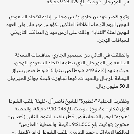
في المهرجان بتوقيت بلغ 9:23.429 دقيقة.
وتوج الأمير فهد بن جلوي رئيس مجلس إدارة الاتحاد السعودي
للهجن اليوم الأربعاء، المُلاكَ الفائزين بكؤوس مهرجان ولي العهد
للهجن لفئة "الثنايا"، وذلك على أرض ميدان الطائف التاريخي
لسباقات الهجن.
وانطلقت في الثاني من سبتمبر الجاري، منافسات النسخة
السابعة من المهرجان الذي ينظمه الاتحاد السعودي للهجن،
حيث يشهد إقامة 249 شوطاً من بينها 5 أشواط ضمن سباق
الهجانة للرجال والسيدات، فيما تجاوزت قيمة جوائز المهرجان
الـ 50 مليون ريال.
وظفرت المطية "خطيرة" للشيخ ناصر آل خليفة بلقب الشوط
الأول (بكار – مفتوح) بتوقيت بلغ 9:10.043 دقيقة، والمطية
"عبوره" لهجن الشحانية من قطر بلقب الشوط الثاني (قعدان –
مفتوح) بتوقيت بلغ 9:21.500 دقيقة، والمطية "العارض"
لمالكها الإماراتي، حمد العامري بلقب الشوط الرابع (قعدان –