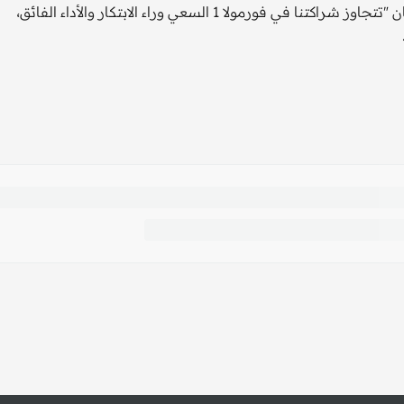
وقال جيرنوت دولنر رئيس أودي المملوكة لفولكس فاجن في بيان "تتجاوز شراكتنا في فورمولا 1 السعي وراء الابتكار والأداء الفائق،