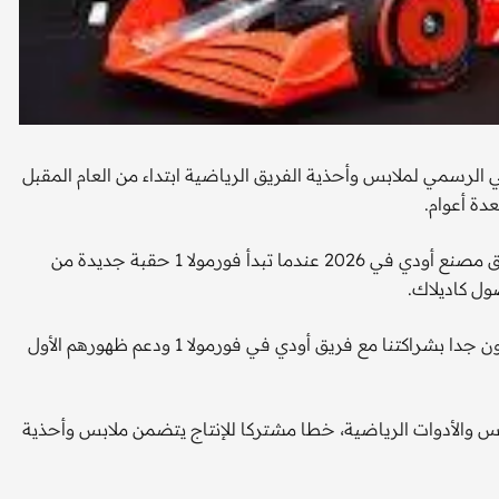
ي الرسمي لملابس وأحذية الفريق الرياضية ابتداء من العام المقبل
وسيتحول فريق ساوبر، الذي يتخذ من سويسرا مقرا له، إلى فريق مصنع أودي في 2026 عندما تبدأ فورمولا 1 حقبة جديدة من
بيورن جولدن الرئيس التنفيذي لشركة أديداس، قال "نحن فخورون جدا بشراكتنا مع فريق أودي في فورمولا 1 ودعم ظهورهم الأول
 والأدوات الرياضية، خطا مشتركا للإنتاج يتضمن ملابس وأحذية