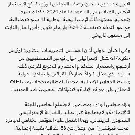
الأمير محمد بن سلمان، وصف المجلس الوزراء نتائج الاستثمار
الأجنبي المباشر في السعودية للعام 2024، بأنها مبشرة
بتخطيها مستهدفات الإستراتيجية الوطنية لـ4 سنوات متتالية،
مع نمو التدفقات بنسبة 24.2% وارتفاع تكوين رأس المال الثابت
إلى مستوى تاريخي.
وفي الشأن الدولي أدان المجلس التصريحات المتكررة لرئيس
حكومة الاحتلال الإسرائيلي حيال تهجير الفلسطينيين من
أرضهم، واستمرار استخدام الحصار والتجويع لفرض ذلك
قسرًا؛ الذي يمثل انتهاكًا صارخًا للقوانين والمبادئ الدولية
وأبسط المعايير الإنسانية، مجددًا المطالبة بمحاسبة سلطات
الاحتلال على جرائم الإبادة والانتهاكات الجسيمة ضد المدنيين.
ونوّه مجلس الوزراء بمضامين الاجتماع الخامس للجنة
الاقتصادية والاجتماعية في مجلس الشراكة الإستراتيجي
السعودي البريطاني، وبما اشتمل عليه المؤتمر الختامي لمبادرة
"غريت فيوتشرز"؛ من الإعلان عن 38 اتفاقية بقيمة إجمالية