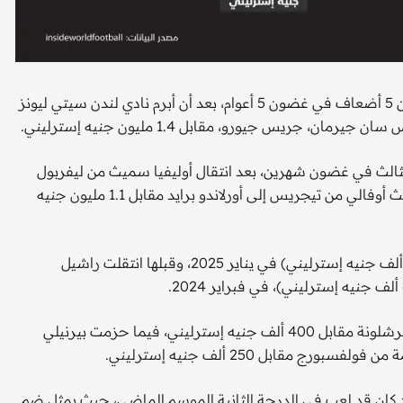
قفز الرقم القياسي في قيمة صفقات الانتقالات النسائية أكثر من 5 أضعاف في غضون 5 أعوام، بعد أن أبرم نادي لندن سيتي ليونز
ريس جيورو، مقابل 1.4 مليون جنيه إسترليني.
عدّ هذا الرقم القياسي الثالث في غضون شهرين، بعد انتقال أوليفيا سميث من ليفربول
إلى آرسنال مقابل مليون جنيه إسترليني في يوليو، وانتقال ليزبيث أوفالي من تيجريس إلى أورلاندو برايد مقابل 1.1 مليون جنيه
وانتقلت ناومي جيرما من سان دييجو وييف إلى تشيلسي (900 ألف جنيه إسترليني) في يناير 2025، وقبلها انتقلت راشيل
في سبتمبر 2022، انتقلت كايرا والاش من مانشستر سيتي إلى برشلونة مقابل 400 ألف جنيه إسترليني، فيما حزمت بيرنيلي
مقابل 250 ألف جنيه إسترليني.
 كان قد لعب في الدرجة الثانية الموسم الماضي، حيث يمثل ضم