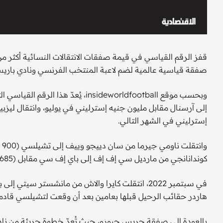
صفقة قياسية عالمية لضم لاعبة المنتخب الفرنسي ونادي باريس سان جيرمان، ج
وبحسب موقع insideworldfootball، يُ
إسترليني في الشهر التالي.
كوندانانجي من مارديل سي إف إف إلى باي إف سي مقابل (685 ألف جنيه إسترليني)، في فبراير 2024.
هاردر حقائب الرحيل قبلها بعامين بعد أن وقعت لتشيلسي قادمة من فولفسبورج 
بالعودة إلى صفقة جريس جيورو، حيث تُعدّ خطوة جريئة من ناد