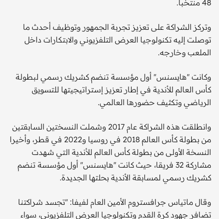
48 منتخبا.
وتركز الشراكة على تعزيز تجربة الجمهور وتوظيف أحدث ما
توصلت إليه تكنولوجيا العرض التلفزيوني والابتكارات داخل
الملعب وخارجه.
وكانت "هايسنس" أول مؤسسة تنضم كشريك رسمي لبطولة
كأس العالم للأندية في إطار تعزيز إستراتيجيتها للتسويق
الرياضي وتكثيف حضورها العالمي.
وانطلقت هذه الشراكة عام 2017 وشملت النسختين السابقتين
من بطولة كأس العالم 2018 في روسيا و2022 في قطر، وأخيرا
النسخة الأولى من بطولة كأس العالم للأندية التي شهدت
مشاركة 32 فريقا، حيث كانت "هايسنس" أول مؤسسة تنضم
كشريك رسمي لمسابقة الأندية بحلتها الجديدة.
وقال ماتياس جرافستروم الأمين العام لفيفا: "تجسد شراكتنا
تضافر جهود كرة القدم وتكنولوجيا العرض التلفزيوني، سواء