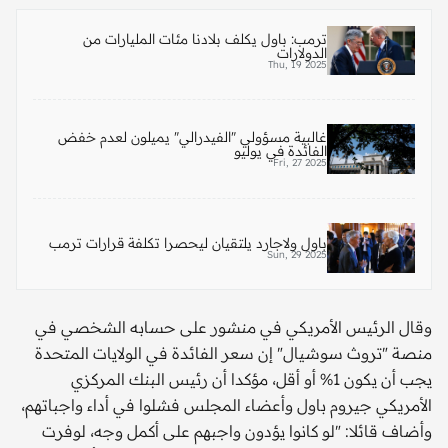
ترمب: باول يكلف بلادنا مئات المليارات من
الدولارات
Thu, 19 2025
غالبية مسؤولي "الفيدرالي" يميلون لعدم خفض
الفائدة في يوليو
Fri, 27 2025
باول ولاجارد يلتقيان ليحصرا تكلفة قرارات ترمب
Sun, 29 2025
وقال الرئيس الأمريكي في منشور على حسابه الشخصي في
منصة "تروث سوشيال" إن سعر الفائدة في الولايات المتحدة
يجب أن يكون 1% أو أقل، مؤكدا أن رئيس البنك المركزي
الأمريكي جيروم باول وأعضاء المجلس فشلوا في أداء واجباتهم،
وأضاف قائلا: "لو كانوا يؤدون واجبهم على أكمل وجه، لوفرت