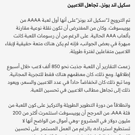
سكيل اند بونز.. تجاهل اللاعبين
تم الترويج لـ"سكيل اند بونز"على أنها أول لعبة AAAA من
يوبيسوفت. وكان من المفترض أن تكون نقلة نوعية مقارنة
بألعاب AAA الحالية. على الرغم من أن رسومات اللعبة كانت
مبهرة في بعض الجوانب، فإنه لم يكن هناك متعة حقيقية لإبقاء
اللاعبين متفاعلين لفترة طويلة.
زعمت التقارير أن اللعبة جذبت نحو 850 ألف لاعب خلال أسبوع
إطلاقها. ومع ذلك، كان معظمهم هناك فقط للتجربة المجانية.
وما تبع ذلك كان انخفاضاً حاداً في عدد اللاعبين والسعر، ويعود
ذلك إلى تجاهل مطالب اللاعبين في تحسين اللعبة.
وانطلاقاً من دورة التطوير الطويلة والتركيز على كون اللعبة من
فئة AAA، من المرجح أن يوبيسوفت استثمرت أكثر من 200
مليون دولار في المشروع -وهي أموال من الواضح أنها لا
تستطيع استرداده، بالرغم من العمل المستمر على تحسين