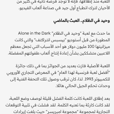
اللعبة منذ إطلاقها، فإنه لا توجد فرصة ثانية في كثير من
الأحيان لترك انطباع أول جيد في صناعة ألعاب الفيديو.
وحيد في الظلام.. العبث بالماضي
ما حدث مع لعبة "وحيد في الظلام" Alone in the Dark
المطورة من قبل أستوديو "بيسبس انتراكتف" والتي كانت
ميزانيتها 100 مليون دولار هو أحد الأسباب التي تجعل معظم
اللاعبين متشككين بشأن إعادة إنتاج ألعاب طفولتهم المفضلة.
اللعبة الأصلية فازت بعديد من الجوائز بما في ذلك جائزة
"أفضل لعبة فرنسية لهذا العام" في المعرض التجاري الأوروبي
للكمبيوتر 1993. لذا، كان ترقب وصول تلك التحفة الفنية إلى
وحدات تحكم الجيل الحالي هائلا.
بعد إطلاق اللعبة كانت كلمة الفشل قليلة لوصف وضع اللعبة،
لقد كانت كارثة بما تعنيه الكلمة. لقد فشلت في تلبية التوقعات
التجارية لمجموعة "مجموعة امبريسر" حيث بلغت إيرادات