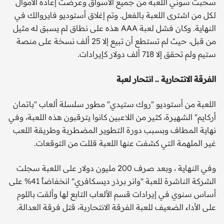
سحبت سوني اللعبة من جميع الأسواق وعرضت إعادة الأموال
لكل من اشترى اللعبة بالفعل. وتم إغلاق أستوديو فايروالك في
النهاية. وكان فشل لعبة AAA هذه على نطاق لم يسبق له مثيل
من قبل، حيث لم تستطع أن تبيع إلا 25 ألف نسخة على منصة
ستيم ولم تحقق إلا 718 ألف دولار كإيرادات.
الفرقة الانتحارية .. انتحار لعبة
اللعبة من أستوديو "روك ستيدي" مطور سلسلة ألعاب "باتمان
أركايم" الشهيرة، كثير من اللاعبين كانوا يترقبون هذه اللعبة، وفي
نهاية المطاف وبسبب دورة التطوير المضطربة وطريقة اللعب
غير الملهمة التي كشفت عنها اللعبة قللت من التوقعات.
وفي النهاية ، وبعد صرف 200 مليون دولار على اللعبة سجلت
الشركة الناشرة للعبة "وانر برذر ديسكافري" انخفاضاً 41% على
أساس سنوي في إيرادات قسم الألعاب التابع لها وألقت باللوم
على الأداء الضعيف للعبة الفرقة الانتحارية، قتل فرقة العدالة.