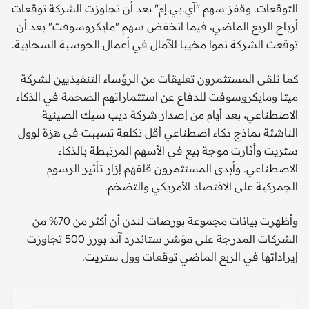
التوقعات. وقفز سهم "آي.بي.إم" بعد أن تجاوزت الشركة توقعات
أرباح الربع الماضي، فيما انخفض سهم "مايكروسوفت" بعد أن
توقعت الشركة نموا مخيبا للآمال في أعمال الحوسبة السحابية.
كما تلقى المستثمرون تعليقات من الرؤساء التنفيذيين لشركة
ميتا ومايكروسوفت للدفاع عن استثماراتهم الضخمة في الذكاء
الاصطناعي، بعد أيام من إصدار شركة ديب سيك الصينية
الناشئة نماذج ذكاء اصطناعي أقل تكلفة تسببت في هزة لوول
ستريت وأثارت موجة بيع في الأسهم المرتبطة بالذكاء
الاصطناعي. وأبدى المستثمرون قلقهم إزار تأثير الرسوم
الجمركية على الاقتصاد الأمريكي والتضخم.
وأظهرت بيانات مجموعة بورصات لندن أن أكثر من 70% من
الشركات المدرجة على مؤشر ستاندرد آند بورز 500 تجاوزت
إيراداتها في الربع الماضي توقعات وول ستريت.