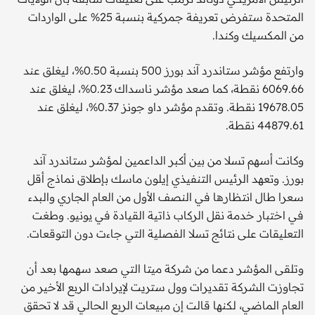
المتحدة ستفرض تعريفة جمركية بنسبة 25% على الواردات
من المكسيك وكندا.
وارتفع مؤشر ستاندرد آند بورز 500 بنسبة 0.50%، ليغلق عند
6069.66 نقطة، كما صعد مؤشر ناسداك 0.23%، ليغلق عند
19678.05 نقطة. وتقدم مؤشر داو جونز 0.37%، ليغلق عند
44879.61 نقطة.
وكانت أسهم تسلا من بين أكبر الداعمين لمؤشر ستاندرد آند
بورز. وتعهد الرئيس التنفيذي إيلون ماسك بإطلاق نماذج أقل
سعرا طال انتظارها في النصف الأول من العام الجاري والبدء
في اختبار خدمة نقل الركاب ذاتية القيادة في يونيو. وطغت
التعليقات على نتائج تسلا الفصلية التي جاءت دون التوقعات.
وتلقى المؤشر دعما من شركة ميتا التي صعد سهمها بعد أن
تجاوزت الشركة تقديرات وول ستريت لإيرادات الربع الأخير من
العام الماضي، لكنها قالت إن مبيعات الربع الحالي قد لا تحقق