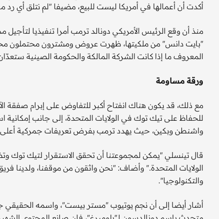
أكدت أن أعمالها في أمريكا ليست للبيع، مضيفا "لم نتلق أي رد 
"بايت دانس" من ملكيتها، ظهرت عروض ومشترون محتملون مختلفون
المعروف ما إذا كانت الشركة المالكة والحكومة الصينية ستعدّ
ورقة مساومة
مع ذلك، قد يكون هناك انفتاح أكبر للتفاوض على إبرام صفقة الآ
للحفاظ على تيك توك في الولايات المتحدة، إلى جانب إمكانية ا
واشنطن وبكين، حيث يهدد ترمب بفرض تعريفات جمركية أعلى 
قال تينسلي "يمكن لمجموعتنا أن تحقق الاستقرار لتيك توك وت
الولايات المتحدة." وأضاف: "نحن واثقون من موقفنا، ولدينا فريق
والتكنولوجيا".
أشار أيضا إلى أن نجم يوتيوب "مستر بيست"، واسمه الحقيقي جيم
متحدث باسم دونالدسون لـ"بلومبرغ"، فإن صانع المحتوى الشهير