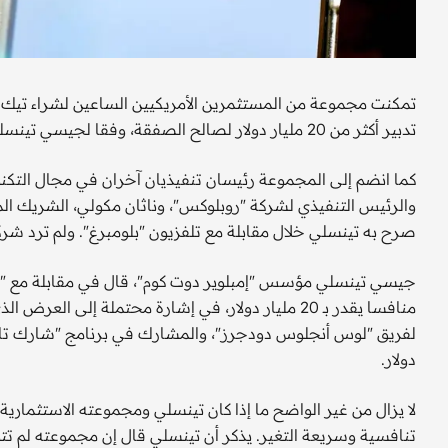
تدبير أكثر من 20 مليار دولار لصالح الصفقة، وفقا لجيسي تينسلي، رائد الأعمال في مجال التكنولوجيا، الذي يرتب الصفقة.
كما انضم إلى المجموعة رئيسان تنفيذيان آخران في مجال التك
والرئيس التنفيذي لشركة "روبلوكس"، وناثان مكولي، الشريك ال
صرح به تينسلي خلال مقابلة مع تلفزيون "بلومبرغ". ولم ترد شرك
جيسي تينسلي مؤسس "إمبلوير دوت كوم"، قال في مقابلة مع "بل
منافسا يقدر بـ 20 مليار دولار، في إشارة محتملة إل
دولار.
لا يزال من غير الواضح ما إذا كان تينسلي ومجموعته الاستثمار
تنافسية وسريعة التغير. يذكر أن تينسلي قال إن مجموعته لم تتو