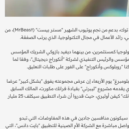
تمكنت مجموعة من المستثمرين الأمريكيين الساعين لشراء تيك توك، بدعم من نجم يوتيوب الشهير "مستر بيست" (MrBeast)، من
نولوجيا كمستثمرين، من بينهما ديفيد بازوكي الشريك المؤسس
مؤسس والرئيس التنفيذي لشركة "أنكوراج ديجيتال"، وفقا لما
تا "روبلوكس وأنكوراج" على الفور على طلبات التعليق.
ومبرغ" يوم الأربعاء إن عرض مجموعته يفوق "بشكل كبير" عرضا
ى العرض الذي يقدمه مشروع "ليبرتي" بقيادة فرانك مكورت، المالك السابق
لفريق "لوس أنجلوس دودجرز"، والمشارك في برنامج "شارك تانك" كيفن أوليري، حيث قدروا أن شراء التطبيق سيكلف 25 مليار
ية سيكونون منافسين جادين في هذه المفاوضات، التي تبدو
اصل مباشرة مع الشركة الأم الصينية للتطبيق "بايت دانس"، التي