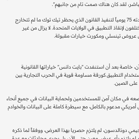
مباشر، لقد كان هناك صمت تام من جانبهم".
منذ أن وقع الرئيس الأمريكي دونالد ترمب أمرا تنفيذيا لتأجيل مدته 75 يومياً لتنفيذ القانون الذي يحظر تيك توك ما لم تتخارج
 لإنقاذ التطبيق في الولايات المتحدة. لا يزال من غير
ان عروض تينسلي ومكورت خيارات مقبولة.
ن، خاصة بعد أن استنفدت "بايت دانس" خياراتها القانونية
ستخدام التطبيق كورقة مساومة قوية في الحرب التجارية بين
على الصين.
ضعه في مكان آمن للمستخدمين ولحماية البيانات في جميع أنحاء
 أمريكي مدعوم بالكامل، مع سيطرة كاملة على البيانات والخوادم
ي دونالدسون، لم يلتزم حصريا بهذا العرض، ووفقاً لما ذكره
 لم يلتزم بأي عرض معين حتى الآن، بل يجري محادثات مع عدة