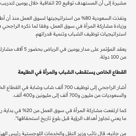
مشيرة إلى أن المستهدف توقيع 20 اتفاقية خلال يومين لتدريب وتأهيل 300 ألف مواطن سعودي.
وزيادة مشاركة المرأة في سوق العمل، وفقا لما ذكره الراجحي ف
استراتيجيات توظيف الشباب وتنمية قدراتهم.
من 100 دولة.
القطاع الخاص يستقطب الشباب والمرأة في الطليعة
والسعوديات من مليون و700 ألف إلى مليونين و400 ألف.
ما يعني تجاوز أهداف الرؤية قبل بلوغ تاريخ استحقاقها".
من جانبه، قال نائب وزير النقل والخدمات اللوجستية رئيس الهيئ