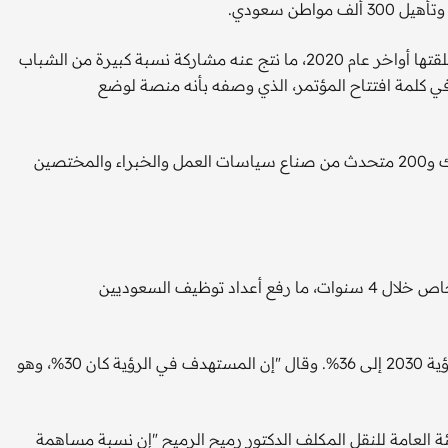
ونفذت السعودية 80% من استراتيجيتها لسوق العمل منذ أن أطلقتها أواخر عام 2020، ما نتج عنه مشاركة نسبة كبيرة من الشباب
ي كلمة افتتاح المؤتمر، الذي وصفه بأنه منصة لوضع
يعقد المؤتمر على مدار يومين في الرياض بحضور 5 آلاف مشارك و200 متحدث من صناع سياسات العمل والخبراء والمختصين
أشار الراجحي إلى توظيف 700 ألف شاب وشابة في القطاع الخاص خلال 4 سنوات، ما رفع أعداد توظيف السعوديين
كما ارتفعت مشاركة المرأة في سوق العمل من 20% في بداية رؤية 2030 إلى 36%. وقال "إن المستهدف في الرؤية كان 30%، وهو
ة العامة للنقل المكلف الدكتور رميح الرميح "إن نسبة مساهمة