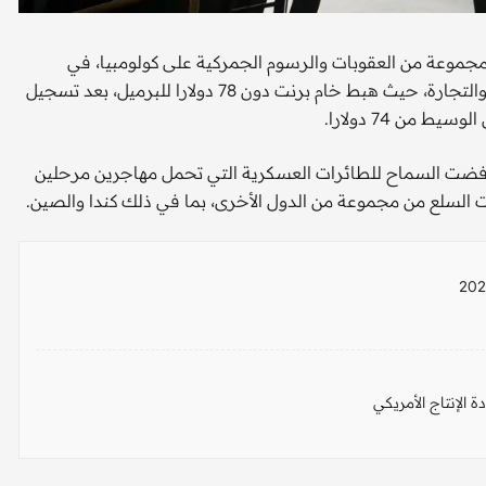
جموعة من العقوبات والرسوم الجمركية على كولومبيا، في
خطوة سلطت الضوء على المخاطر التي تهدد الاقتصاد العالمي والتجارة، حيث هبط خام برنت دون 78 دولارا للبرميل، بعد تسجيل
من 74 دولارا.
رفضت السماح للطائرات العسكرية التي تحمل مهاجرين مرحلين
قات السلع من مجموعة من الدول الأخرى، بما في ذلك كندا والصين.