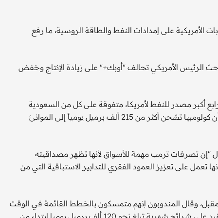
بات الأمريكية على إمدادات النفط والطاقة الروسية، ما رفع
 الرئيس الأمريكي تحالف "أوبك+" على زيادة الإنتاج وخفض
ابع أكبر مصدر للنفط لأمريكا، متفوقة على كل من السعودية
والبرازيل، وفقا لإدارة معلومات الطاقة، وأظهرت أحدث البيانات أن كولومبيا تشحن أكثر من 215 ألف برميل يومياً إلى الموانئ
"إن تصرفات ترمب مهمة للأسواق لأنها تظهر مصداقيته
ا تعمل على تعزيز العمود الفقري للتدابير الاستباقية التي من
المقبل، وقال المندوبون إنهم متمسكون بالخطط القائمة في الوقت
الحالي، حيث يهدف التحالف إلى البدء في ضخ بعض الإنتاج المقيد على شرائح شهرية تبلغ نحو 120 ألف برميل يوميا ابتداء من