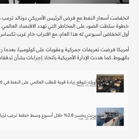
انخفضت أسعار النفط مع فرض الرئيس الأمريكي دونالد ترمب م
أول انخفاض أسبوعي له هذا العام، مع اقتراب خام غرب تكساس الوسيط 
أمريكا فرضت تعريفات جمركية وعقوبات على كولومبيا، بعدما 
بالهبوط. كما هددت الإدارة الأمريكية باتخاذ إجراءات بشأن تدف
أوبك تتوقع زيادة قوية للطلب العالمي على النفط في 2026
Wed, 15 2025
برنت يخسر 2.8% خلال أسبوع وسط خطط ترمب لزيادة الإنتاج الأمريكي
Sat, 25 2025