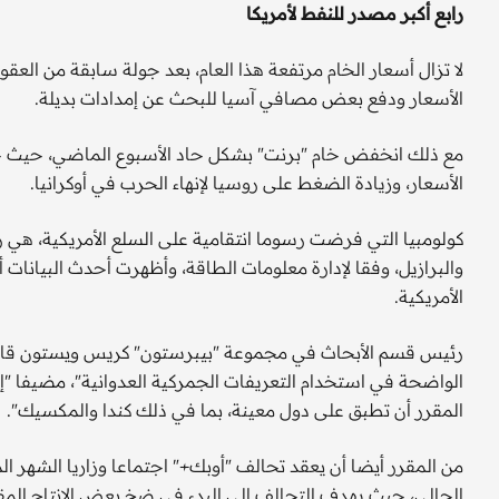
رابع أكبر مصدر للنفط لأمريكا
لا تزال أسعار الخام مرتفعة هذا العام، بعد جولة سابقة من العقو
الأسعار ودفع بعض مصافي آسيا للبحث عن إمدادات بديلة.
مع ذلك انخفض خام "برنت" بشكل حاد الأسبوع الماضي، حيث حث
الأسعار، وزيادة الضغط على روسيا لإنهاء الحرب في أوكرانيا.
كولومبيا التي فرضت رسوما انتقامية على السلع الأمريكية، هي ر
الأمريكية.
رئيس قسم الأبحاث في مجموعة "بيبرستون" كريس ويستون قال 
الواضحة في استخدام التعريفات الجمركية العدوانية"، مضيفا "إنه
المقرر أن تطبق على دول معينة، بما في ذلك كندا والمكسيك".
من المقرر أيضا أن يعقد تحالف "أوبك+" اجتماعا وزاريا الشهر 