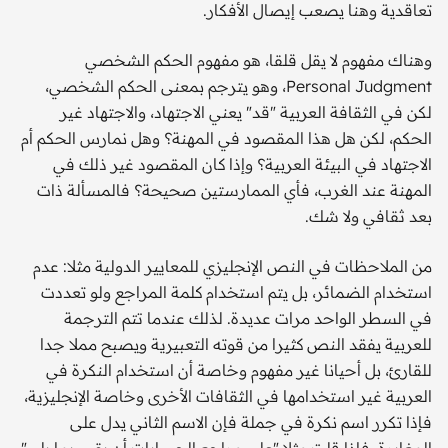
تعاقدية وهنا يصعب إيصال الأفكار.
وهناك مفهوم لا يقل قلقا، هو مفهوم الحكم الشخصي
Personal Judgment، وهو يترجم بمعنى الحكم الشخصي،
لكن في الثقافة العربية "قد" يعني الاجتهاد، والاجتهاد غير
الحكم، لكن هل هذا المقصود في المهنة؟ وهل نمارس الحكم أم
الاجتهاد في البيئة العربية؟ وإذا كان المقصود غير ذلك في
المهنة عند الغرب، فأي الممارستين صحيحة؟ فالمسألة ذات
بعد ثقافي ولا شك.
من الملاحظات في النص الإنجليزي للمعايير الدولية مثلا: عدم
استخدام الضمائر، بل يتم استخدام كلمة المراجع ولو تعددت
في السطر الواحد مرات عديدة. لذلك عندما تتم الترجمة
للعربية يفقد النص كثيرا من قوته التعبيرية ويصبح مملا جدا
للقارئ، بل أحيانا غير مفهوم وخاصة أن استخدام النكرة في
العربية غير استخدامها في الثقافات الأخرى وخاصة الإنجليزية،
فإذا تكرر اسم نكرة في جملة فإن الاسم الثاني يدل على