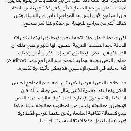
المغايرة. فإذا قلت مثلا "على مراجع الحسابات أن يقوم بما يلي"،
ثم قلت "على مراجع الحسابات أن يفعل كذا" في نفس المقام،
فإن المراجع الأول ليس هو المراجع الثاني في السياق وكان
هناك أكثر من مراجع للمهمة الواحدة وهذا غير صحيح.
لكن عندما تتأمل لماذا اتجه النص الإنجليزي لهذه التكرارات
المملة تجد الفلسفة الغربية النسوية لها تأثير واضح، ذلك أن
الضمائر في النص الإنجليزي تعود إما لذكر أو أنثى وهذا ما
يحاول النص تجنبه لهذا يستخدم اسم المراجع هكذا (Auditor)
لأنه محايد في النص الإنجليزي فلا يمكن تأنيثه ولا تذكيره.
هذا خلاف النص العربي الذي يشير فيه اسم المراجع لجنس
الذكر بينما عند الإشارة للأنثى يقال المراجعة، لذلك فإن
استخدام الاسم دون الإشارة للضمائر لا يعالج ما يريد النص
الإنجليزي معالجته وليس من المطلوب معالجته لدينا، هكذا
تبدو كمسألة ثقافية أساسا، ونحن عندما نترجم فقط (ولا
نعرب) فإننا ننقل مكونات ثقافية شئنا أم أبينا.