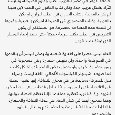
جامعة الأزهر في مصر لتعريب الطب وعلوم الصيدلة، وتباينت
الآراء بشكل غريب جدا، وكأن كتاب القانون في الطب لابن سينا
لم يكن بالعربية، وكتاب الحاوي في الطب للرازي لم يكن
بالعربية، وكتاب المنصوري في الصيدلة لم يكن بالعربية، وغيرها
لن تسعه هذه المساحة لحصرها، هو المستنكر أن يكون
التدريس في الطب بكتب عربية حديثة حتى نعيد إحياء المسار
الذي توقف منذ قرون.
العلم ليس حصرا على لغة ولا شعب، ولا يمكن للبشر أن يتقدموا
في العلم بلغة واحدة. ولن تنهض حضارة وهي مسجونة في
رموز حضارة أخرى، ولو حصل بعض التقدم فهو تشكل كاذب
كما صوفه اشبنجلر الفيلسوف الألماني. اللغة ليست وسيلة
نقل للمعرفة محايدة، بل هي مخزن للثقافة، إنها تشبه العملة
في الاقتصاد فهي ليس وسيلة للتبادل فقط، بل هي أيضا مخزن
للثروة، وإذا كنا نريد تعظيم عملة ما فإننا نعظم اقتصاد دولتها،
وهذا صحيح أيضا في شأن اللغة، هي عملة الثقافة والحضارة،
فإننا إذا عظمنا لغة قوم عظمنا حضارتهم وبالتالي قوتهم
واقتصادهم.