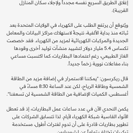
إغلاق الطريق السريع نفسه مجدداً ولإجلاء سكان المنازل
القريبة).
ويُتوقع أن يرتفع الطلب على الكهرباء في الولايات المتحدة بعد
ثباته منذ بداية الألفية، نتيجةً لاستهلاك مراكز البيانات والمعامل
الجديدة والمركبات الكهربائية لمزيد من الكهرباء. فقد خصصت
تكساس 5.4 مليار دولار لتشييد منشآت توليد أخرى وقودها
الغاز الطبيعي، رغم اعتمادها البطاريات، كما اكتسبت مساعي
بناء مفاعلات نووية زخماً جديداً.
قال ريكرسون: "يمكننا الاستمرار في إضافة مزيد من الطاقة
الشمسية وطاقة الرياح، لكن عند الساعة 8:30 مساءً في
أغسطس، الكميات الإضافية من الطاقة الشمسية لن تسعفنا".
يكمن التحدي الآن في عدد ساعات عمل البطاريات، إذ قد تعطل
الأنواء القاسية شبكة الكهرباء لأيام. لذا تتسابق الشركات على
تطوير بطاريات قادرة على أن تدوم لفترات أطول، مستخدمة
تركيبات تختلف تماماً عن ليثيوم-إيون.