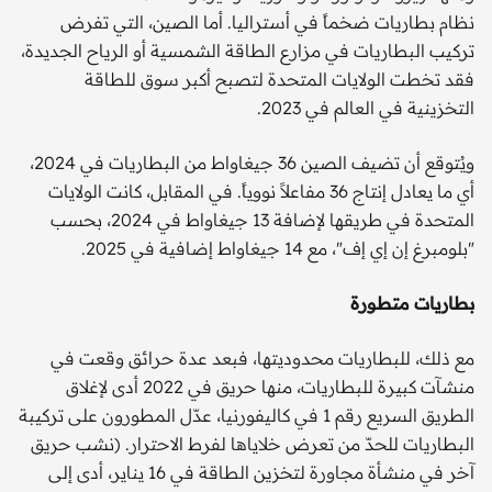
نظام بطاريات ضخماً في أستراليا. أما الصين، التي تفرض
تركيب البطاريات في مزارع الطاقة الشمسية أو الرياح الجديدة،
فقد تخطت الولايات المتحدة لتصبح أكبر سوق للطاقة
التخزينية في العالم في 2023.
ويُتوقع أن تضيف الصين 36 جيغاواط من البطاريات في 2024،
أي ما يعادل إنتاج 36 مفاعلاً نووياً. في المقابل، كانت الولايات
المتحدة في طريقها لإضافة 13 جيغاواط في 2024، بحسب
"بلومبرغ إن إي إف"، مع 14 جيغاواط إضافية في 2025.
بطاريات متطورة
مع ذلك، للبطاريات محدوديتها، فبعد عدة حرائق وقعت في
منشآت كبيرة للبطاريات، منها حريق في 2022 أدى لإغلاق
الطريق السريع رقم 1 في كاليفورنيا، عدّل المطورون على تركيبة
البطاريات للحدّ من تعرض خلاياها لفرط الاحترار. (نشب حريق
آخر في منشأة مجاورة لتخزين الطاقة في 16 يناير، أدى إلى