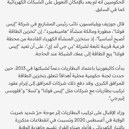
الحكوميين أنه لم يعد بالإمكان التعويل على الشبكات الكهربائية
كما في السابق.
قال جوزيف ويليامسون، نائب رئيس المشاريع في شركة "إيس
فولتا"، مطورة ومالكة منشأة "هامينغبيرد"، إن "تخزين الطاقة
أصبح أساسياً"، إذ ستخزن المنشأة الكهرباء القادمة من محطة
فرعية قريبة تابعة لشركة "بي جي آند إي"، على أن تعيد "إيس
فولتا" بيع الطاقة إلى عملاء الشبكة عند الحاجة.
بدأت كاليفورنيا باعتماد البطاريات دعماً لشبكتها في 2013، حين
حددت لجنة حكومية محلية أهدافاً تتعلق بتخزين الطاقة
للمرافق الكبرى. وقد دفع ذلك شركات المرافق إلى إبرام عقود
تركيب بطاريات مع شركات مثل "إيس فولتا" و"تسلا" و"فلوينس
إنيرجي".
وزاد الإقبال على تركيب البطاريات إثر موجة حرّ شديد ضربت
الولاية في أغسطس 2020 وتسببت في انقطاعات متكررة
بالتيار الكهربائي، فأعاد صناع القرار تقييم جاهزية الولاية