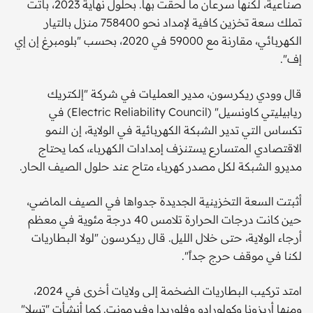
صناعية، لكنها سرعان ما لحقت بها. بحلول نهاية 2023، باتت
تملك سعة تخزين كافية لإمداد نحو 758400 منزل بالتيار
الكهربائي، مقارنة مع 59000 في 2020، بحسب "بلومبرغ إن إي
إف".
قال وودي ريكرسون، مدير العمليات في شركة "إلكتريك
ريابيليتي كاونسيل" (Electric Reliability Council) في
تكساس التي تدير الشبكة الكهربائية في الولاية، إن النمو
الاقتصادي المتسارع يستنزف إمدادات الكهرباء، كما يحتاج
مديرو الشبكة لكل مصدر كهرباء متاح عند حلول الصيف الحار.
أثبتت السعة التخزينية الجديدة جدواها في الصيف الماضي،
حين كانت درجات الحرارة تلامس 40 درجة مئوية في معظم
أرجاء الولاية، حتى خلال الليل. قال ريكرسون "لولا البطاريات
لكنا في موقف حرج جداً".
امتد تركيب البطاريات الضخمة إلى ولايات أخرى في 2024،
ومنها أريزونا وكولورادو وفلوريدا وفيرمونت. كما أنشأت "تسلا"