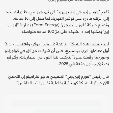
تقدم "إيوس إنيرجي إنتربرايزيز" في نيو جيرسي بطارية تستند
إلى الزنك قادرة على توفير الكهرباء لما يصل إلى 16 ساعة.
وتصنع شركة "فورم إنيريجي" (Form Energy) بطارية "إيرون-
إير" يمكنها إمداد الشبكة على مرّ 100 ساعة متواصلة.
لقد جمعت هذه الشركة الناشئة 1.2 مليار دولار، وافتتحت حديثاً
أول معاملها قرب بيتسبرغ، حتى أن شركات مرافق في كولورادو
وجورجيا وقعت عقوداً لتركيب هذا النوع من البطاريات، ويُتوقع
بدء تركيب أول دفعة في 2025.
قال رئيس "فورم إنيريجي" التنفيذي ماتيو غاراميلو إن التحدي
الآن هو "بناء شبكة كهربائية بفاعلية تفوق تأثير الطقس".