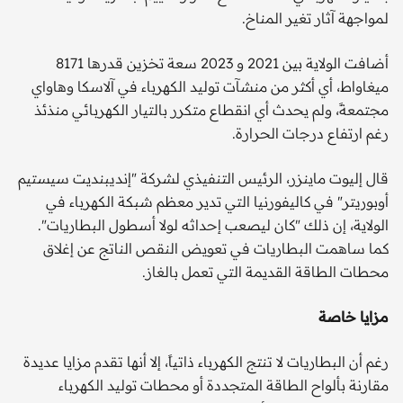
لمواجهة آثار تغير المناخ.
أضافت الولاية بين 2021 و 2023 سعة تخزين قدرها 8171
ميغاواط، أي أكثر من منشآت توليد الكهرباء في آلاسكا وهاواي
مجتمعةً، ولم يحدث أي انقطاع متكرر بالتيار الكهربائي منذئذ
رغم ارتفاع درجات الحرارة.
قال إليوت ماينزر، الرئيس التنفيذي لشركة "إنديبنديت سيستيم
أوبوريتر" في كاليفورنيا التي تدير معظم شبكة الكهرباء في
الولاية، إن ذلك "كان ليصعب إحداثه لولا أسطول البطاريات".
كما ساهمت البطاريات في تعويض النقص الناتج عن إغلاق
محطات الطاقة القديمة التي تعمل بالغاز.
مزايا خاصة
رغم أن البطاريات لا تنتج الكهرباء ذاتياً، إلا أنها تقدم مزايا عديدة
مقارنة بألواح الطاقة المتجددة أو محطات توليد الكهرباء