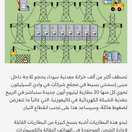
تصطف أكثر من ألف خزانة معدنية سوداء بحجم ثلاجة داخل
مبنى إسمنتي بسيط في مجمّع شركات في وادي السيليكون.
تحوي كل منها 20 بطارية ليثيوم-أيون جديدة ستباشر في الربيع
بتغذية الشبكة الكهربائية في كاليفورنيا، التي غالباً ما تتعرض
لضغوط هائلة، وسيساعد هذا على تجنب انقطاع التيار.
تبدو هذه البطاريات أشبه بنسخ كبيرة من البطاريات القابلة
لإعادة الشحن الموجودة في الهواتف النقالة والكمبيوترات