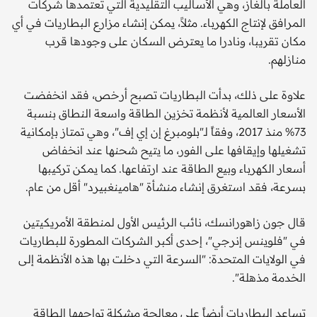
العاملة بالغاز، وهي الأساليب التقليدية التي تعتمدها شركات
المرافق لإنتاج الكهرباء. مثلاً، يمكن إنشاء مزارع البطاريات في أي
مكان تقريبا، ونادرا ما يعترض السكان على وجودها قرب
منازلهم.
علاوة على ذلك، بدأت البطاريات تصبح أرخص، فقد انخفضت
الأسعار العالمية لأنظمة تخزين الطاقة واسعة النطاق بنسبة
73% منذ 2017، وفقاً لـ"بلومبرغ إن إي إف"، وهي تمتاز بإمكانية
تشغيلها وإيقافها على الفور، ما يتيح شحنها عند انخفاض
أسعار الكهرباء وبيع الطاقة عند ارتفاعها. كما يمكن تركيبها
بسرعة، فقد استغرق إنشاء منشأة "هامينغبيرد" أقل من عام.
قال جون زاهورانسك، نائب الرئيس الأول لمنطقة الأمريكيتين
في "فلوينس إنرجي"، إحدى أكبر الشركات المطورة للبطاريات
في الولايات المتحدة: "السرعة التي دخلت بها هذه الأنظمة إلى
الخدمة مذهلة".
تساعد البطاريات أيضاً على معالجة مشكلة تواجهها الطاقة