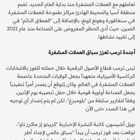
تعاملهم مع العملات المشفرة منذ بداية العام الجديد. تضم
منطقة آسيا والمحيط الهادئ مراكز طموحة للعملات المشفرة
في سنغافورة وهونغ كونغ، بالإضافة إلى "العملاق النائم" في
الصين، حيث أدى الحظر المفروض على الصناعة منذ عام 2021
إلى تقييد نشاطها.
أجندة ترمب تعزز سباق العملات المشفرة
تبنى ترمب قطاع الأصول الرقمية خلال حملته للفوز بالانتخابات
الرئاسية الأميركية، متعهداً بجعل الولايات المتحدة عاصمة
العملات المشفرة في العالم. وكان يُتوقع أن يصدر أمراً تنفيذياً
يجعل الصناعة أولوية قومية خلال حفل تنصيبه يوم الإثنين،
وفقاً لتقارير سابقة من "بلومبرغ"، لكن لم يتم إصدار أي توجيه
في هذا الصدد حتى الآن.
نويل أشيسون، كاتبة النشرة الإخبارية "كريبتو إز ماكرز ناو"،
توقعت بعد فوز ترمب أن يبدأ "سباق عالمي لإعداد أطر