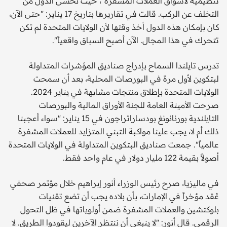
تنظيمية لأسواق العملات المشفرة"، حيث تخشى الدول من
التخلف عن الركب. قالت في تقاريرها بتاريخ 17 يناير: "حتى الآن،
كان بإمكان هذه الدول أخذ وقتها لأن الولايات المتحدة لم تكن
تتحرك في هذا المجال. الآن أصبح السباق واقعياً".
تدرس تايلندا السماح بإدراج صناديق المؤشرات المتداولة
لبتكوين لأول مرة في البورصات المحلية، بعد أن سمحت
الولايات المتحدة بإطلاق منتجات مشابهة في يناير 2024.
صرحت الأمينة العامة للجنة الأوراق المالية والبورصات
التايلندية بورنانونغ بودساراتراجون في 15 يناير: "سواء أعجبنا
ذلك أم لا، يجب علينا مواكبة التبني المتزايد للعملات المشفرة
عالمياً". جمعت صناديق البتكوين المتداولة في الولايات المتحدة
أصولاً بقيمة 122 مليار دولار في عام واحد فقط.
في ماليزيا، صرح رئيس الوزراء أنور إبراهيم خلال مؤتمر صحفي
عُقد مؤخراً في الإمارات، بأن بلاده يجب أن تضع تقنيات
بلوكتشين والعملات المشفرة ضمن أولوياتها في ظل التحول
الرقمي. قال أنور: "لا ينبغي أن ننتظر الآخرين ليقودوا الطريق. لا