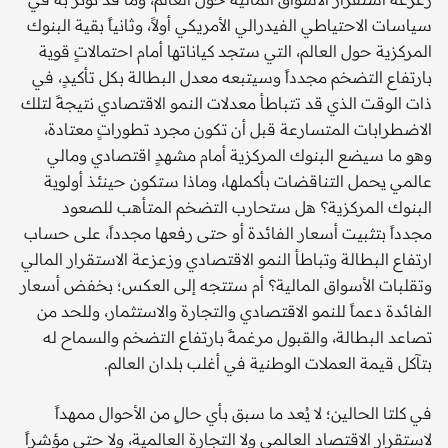
سياسات الاحتياطي الفيدرالي الأمريكي أولاً، وثانياً بقية البنوك
المركزية حول العالم، التي ستجد كياناتها أمام احتمالاتٍ قوية
بارتفاع التضخم مجدداً وسيتبعه معدل البطالة بكل تأكيدٍ، في
ذات الوقت الذي قد تتباطأ معدلات النمو الاقتصادي نتيجةً لتلك
الاضطرابات المتسارعة قبل أن تكون مجرد تطوراتٍ معتادة،
وهو ما سيضع البنوك المركزية أمام مشهدٍ اقتصادي ومالي
عالمي يحمل التناقضات بأكملها، وماذا ستكون حينئذ أولوية
البنوك المركزية؟ هل ستحارب التضخم المتأهب للصعود
مجدداً بتثبيت أسعار الفائدة أو حتى رفعها مجدداً، على حساب
ارتفاع البطالة وتباطأ النمو الاقتصادي وزعزعة الاستقرار المالي
وتقلبات الأسواق المالية؟ أم ستتجه إلى العكس؛ بخفض أسعار
الفائدة دعماً للنمو الاقتصادي والتجارة والاستثمار، وللحد من
تصاعد البطالة، والقبول مرغمةً بارتفاع التضخم والسماح له
بتآكل قيمة العملات الوطنية في أغلب بلدان العالم.
في كلتا الحالين؛ لا يُعد ما سبق بأي حالٍ من الأحوال ممهداً
لاستقرار الاقتصاد العالمي ولا التجارة العالمية، ولا حتى مؤشراً