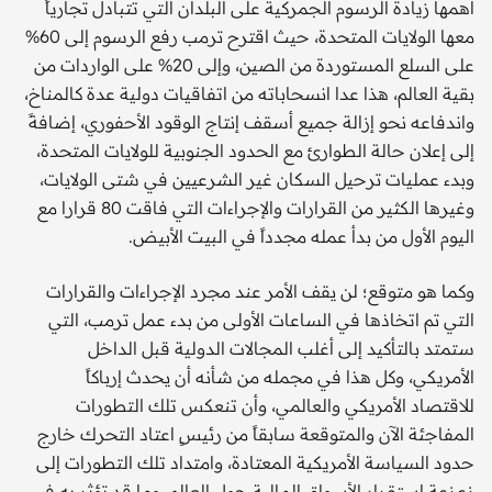
أهمها زيادة الرسوم الجمركية على البلدان التي تتبادل تجارياً
معها الولايات المتحدة، حيث اقترح ترمب رفع الرسوم إلى 60%
على السلع المستوردة من الصين، وإلى 20% على الواردات من
بقية العالم، هذا عدا انسحاباته من اتفاقيات دولية عدة كالمناخ،
واندفاعه نحو إزالة جميع أسقف إنتاج الوقود الأحفوري، إضافةً
إلى إعلان حالة الطوارئ مع الحدود الجنوبية للولايات المتحدة،
وبدء عمليات ترحيل السكان غير الشرعيين في شتى الولايات،
وغيرها الكثير من القرارات والإجراءات التي فاقت 80 قرارا مع
اليوم الأول من بدأ عمله مجدداً في البيت الأبيض.
وكما هو متوقع؛ لن يقف الأمر عند مجرد الإجراءات والقرارات
التي تم اتخاذها في الساعات الأولى من بدء عمل ترمب، التي
ستمتد بالتأكيد إلى أغلب المجالات الدولية قبل الداخل
الأمريكي، وكل هذا في مجمله من شأنه أن يحدث إرباكاً
للاقتصاد الأمريكي والعالمي، وأن تنعكس تلك التطورات
المفاجئة الآن والمتوقعة سابقاً من رئيسٍ اعتاد التحرك خارج
حدود السياسة الأمريكية المعتادة، وامتداد تلك التطورات إلى
زعزعة استقرار الأسواق المالية حول العالم، وما قد تؤثر به في