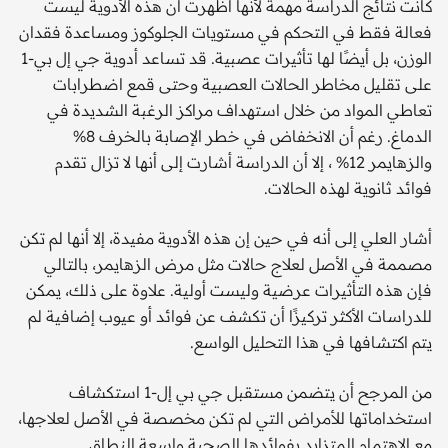
كانت نتائج الدراسة مهمة لأنها أظهرت أن هذه الأدوية ليست
فعالة فقط في التحكم في مستويات الجلوكوز ومساعدة فقدان
الوزن، بل أيضًا لها تأثيرات عصبية. قد تساعد أدوية جي إل بي-1
على تقليل مخاطر الحالات العصبية وحتى قمع اضطرابات
تعاطي المواد من خلال استهداف مراكز الرغبة الشديدة في
الدماغ. رغم أن الانخفاض في خطر الإصابة بالخرف 8%
والزهايمر 12% ، إلا أن الدراسة أشارت إلى أنها لا تزال تقدم
فوائد ثانوية لهذه الحالات.
أشار العلي إلى أنه في حين إن هذه الأدوية مفيدة، إلا أنها لم تكن
مصممة في الأصل لعلاج حالات مثل مرض الزهايمر، بالتالي
فإن هذه التأثيرات عرضية وليست أولية. علاوة على ذلك، يمكن
للدراسات الأكثر تركيزًا أن تكشف عن فوائد أو عيوب إضافية لم
يتم اكتشافها في هذا التحليل الواسع.
من المرجح أن يتضمن مستقبل جي بي إل-1 استكشاف
استخداماتها للأمراض التي لم تكن مخصصة في الأصل لعلاجها،
مع الاهتمام المتزايد بفوائدها الصحية واسعة النطاق.