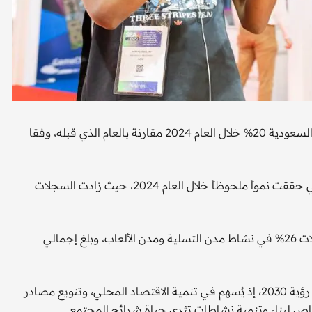
نمت السجلات التجارية في قطاع الفنون والترفيه والتسلية في السعودية 20% خلال العام 2024 مقارنة بالعام الذي قبله، وفقا
وسلطت الوزارة الضوء على أبرز الأنشطة الواعدة في القطاع التي حققت نمواً ملحوظاً خلال العام 2024، حيث زادت السجلات
إجمالي سجلات النشاط بلغ 4.2 ألف سجل تجاري، وزادت السجلات 26% في نشاط مدن التسلية ومدن الألعاب، وبلغ إجمالي
ويعد قطاع الفنون والترفيه والتسلية أحد القطاعات الواعدة في رؤية 2030، إذ يُسهم في تنمية الاقتصاد المحلي، وتنويع مصادر
خاص لبناء وتنمية نشاطات تثري حياة شرائح المجتمع.