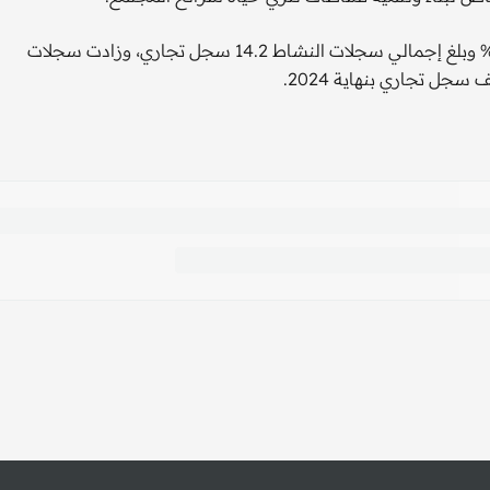
السجلات في أنشطة التسلية والترفيه الأخرى شهدت زيادة بـ25% وبلغ إجمالي سجلات النشاط 14.2 سجل تجاري، وزادت سجلات