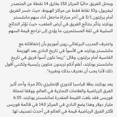
ويحتل الفريق حاليًا المركز الـ13 بفارق 14 نقطة عن المتصدر
ليفربول، و10 نقاط فقط عن مراكز الهبوط، حيث خسر الفريق
أمام برايتون 3/1 في آخر مباراة ماجعل أداء سهم مانشستر
يونايتد يتأثر بنتائج الفريق في أرض الملعب، حيث تؤثر النتائج
السلبية في ثقة المستثمرين، ما يؤدي إلى تراجع قيمة السهم.
واعترف المدرب البرتغالي روبن أموريم بأن إخفاقاته مع
مانشستر يونايتد هي الأسوأ في تاريخ النادي بعد الهزيمة
القاسية أمام برايتون، وقال: "ربما نكون أسوأ فريق في تاريخ
مانشستر يونايتد، أعلم أنكم تريدون عناوين رئيسية ولكنني أقول
ذلك لأننا يجب أن نعترف بذلك ونغيره".
يعد يونايتد بطلا قياسيا للدوري الإنجليزي بـ20 مرة، وأحد أكبر
الفرق الرياضية والعلامات التجارية في العالم، ووفقا لمجلة
فوربس فقد بلغت القيمة المقدرة لمانشستر يونايتد، 6.55
مليار دولار وهذا يضع النادي في المركز الـ14 في قائمة فوربس
لأكثر الفرق الرياضية قيمة في العالم في أحدث تصنيف لها.