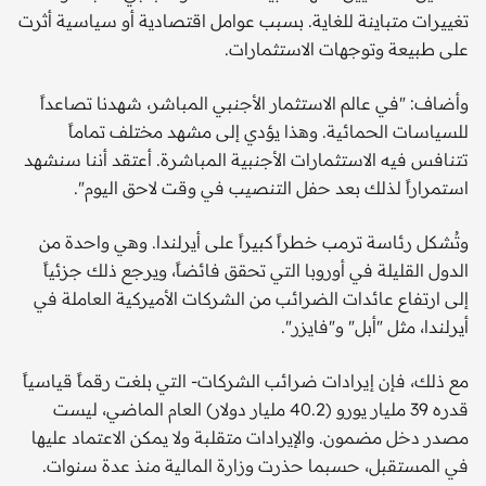
تغييرات متباينة للغاية. بسبب عوامل اقتصادية أو سياسية أثرت
على طبيعة وتوجهات الاستثمارات.
وأضاف: "في عالم الاستثمار الأجنبي المباشر، شهدنا تصاعداً
للسياسات الحمائية. وهذا يؤدي إلى مشهد مختلف تماماً
تتنافس فيه الاستثمارات الأجنبية المباشرة. أعتقد أننا سنشهد
استمراراً لذلك بعد حفل التنصيب في وقت لاحق اليوم".
وتُشكل رئاسة ترمب خطراً كبيراً على أيرلندا. وهي واحدة من
الدول القليلة في أوروبا التي تحقق فائضاً، ويرجع ذلك جزئياً
إلى ارتفاع عائدات الضرائب من الشركات الأميركية العاملة في
أيرلندا، مثل "أبل" و"فايزر".
مع ذلك، فإن إيرادات ضرائب الشركات- التي بلغت رقماً قياسياً
قدره 39 مليار يورو (40.2 مليار دولار) العام الماضي، ليست
مصدر دخل مضمون. والإيرادات متقلبة ولا يمكن الاعتماد عليها
في المستقبل، حسبما حذرت وزارة المالية منذ عدة سنوات.