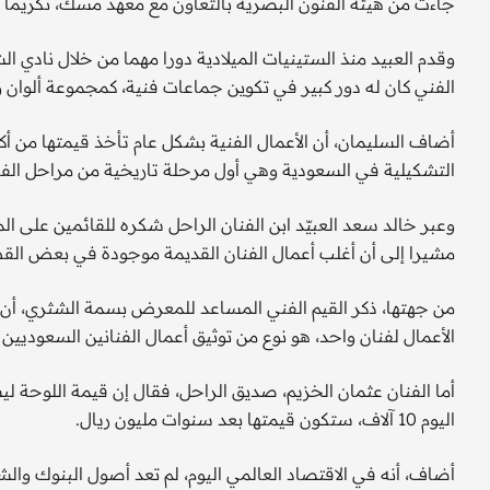
جاءت من هيئة الفنون البصرية بالتعاون مع معهد مسك، تكريما لل
الفني كان له دور كبير في تكوين جماعات فنية، كمجموعة ألوا
أضاف السليمان، أن الأعمال الفنية بشكل عام تأخذ قيمتها من أك
التشكيلية في السعودية وهي أول مرحلة تاريخية من مراحل الفنان
مشيرا إلى أن أغلب أعمال الفنان القديمة موجودة في بعض القط
من جهتها، ذكر القيم الفني المساعد للمعرض بسمة الشثري، أ
الأعمال لفنان واحد، هو نوع من توثيق أعمال الفنانين السعوديين 
أما الفنان عثمان الخزيم، صديق الراحل، فقال إن قيمة اللوحة ليس
اليوم 10 آلاف، ستكون قيمتها بعد سنوات مليون ريال.
أضاف، أنه في الاقتصاد العالمي اليوم، لم تعد أصول البنوك والش