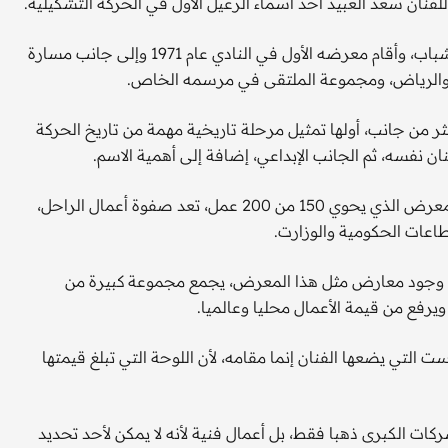
فنان سعد العبيد أحد أسماء الرعيل الأول في الحركة التشكيلية.
وقدم العبيد منذ الستينيات الميلادية دورا مهما من خلال نادي الشباب، وأقام معرضه الأول في النادي عام 1971 وإلى جانب مسارة
ن والرياض، ومجموعة الملتقى في مرسمه الخاص.
ثر من جانب، أولها تمثيل مرحلة تاريخية مهمة من تاريخ الحركة
 نفسه، ثم الجانب الإبداعي، إضافة إلى أهمية الاسم.
وعبر خالد سعد العبيّد ابن الفنان الراحل شكره للقائمين على المعرض الذي يحوي 150 من 200 عمل، تعد صفوة أعمال الراحل،
اعات الحكومية والوزارت.
ن وجود معارض مثل هذا المعرض، يجمع مجموعة كبيرة من
ويرفع من قيمة الأعمال محليا وعالميا.
ت التي يضعها الفنان إنما مقامه، لأن اللوحة التي تبلغ قيمتها
ركات الكبرى ذهبا فقط، بل أعمال فنية لأنه لا يمكن لأحد تحديد