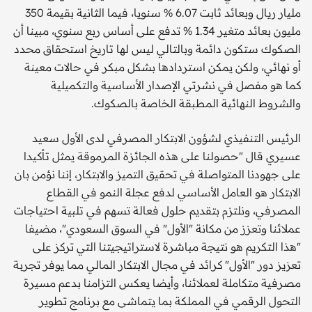
مليار ريال وبعائد ثابت 6.07 % سنويا، فيما الثانية بقيمة 350
مليون بعائد متغير 1.34 % تدفع على أساس ربع سنوي، مبينا أن
الصكوك ستكون دائمة وبالتالي ليس لها تاريخ استحقاق محدد
أو نهائي، ولكن يمكن استردادها بشكل مبكر في حالات معينة
كما هو مفصل في نشرتي الإصدار الأساسية والتكميلية
والشروط النهائية المطبقة الخاصة بالصكوك.
الرئيس التنفيذي لشؤون الابتكار المصرفي لدى الأول سعيد
عسيري قال "حصولنا على هذه الجائزة المرموقة يمثل تأكيدا
على جهودنا المتواصلة في تحقيق التميز والابتكار، إننا نؤمن بان
الابتكار هو العامل الأساسي لدفع عجلة النمو في القطاع
المصرفي، ونلتزم بتقديم حلول فعالة تسهم في تلبية احتياجات
عملائنا وتعزز من مكانة "الأول" في السوق السعودي"، مضيفا
"هذا التكريم هو نتيجة مباشرة لاستراتيجيتنا التي تركز على
تعزيز دور "الأول" كرائد في مجال الابتكار المالي مما يوفر تجربة
مصرفية متكاملة لعملائنا، وأيضا يعكس التزامنا بدعم مسيرة
التحول الرقمي في المملكة بما يتماشى مع برنامج تطوير