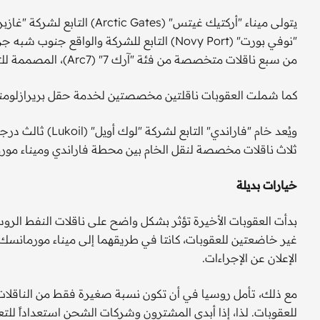
"نوفي بورت" (Novy Port) التابع للشركة والو
من سبع ناقلات متخصصة من فئة "آرك 7" (Arc7)، المصممة للتعامل مع الظروف الصعبة في المياه الضحلة لخليج أوب.
كما شملت العقوبات ناقلتين مخصصتين لخدمة حقل بريرازلومنوي
ويُعد خام "فاراندي
ثلاث ناقلات مخصصة لنقل الخام بين محطة فاراندي وميناء مور
خيارات بديلة
بدأت العقوبات الأخيرة تؤثر بشكل واضح على ناقلات النفط الر
غير خاضعتين للعقوبات، كانتا في طريقهما إلى ميناء مورمانسك،
الإعلان عن الإجراءات.
مع ذلك، تأمل روسيا في أن تكون نسبة صغيرة فقط من الناقلا
للعقوبات. لذا، إذا أبدى المشترون وشركات الشحن استعداداً للت