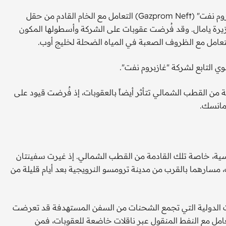
يتولى ميناء "أركتيك غيتس" (Arctic Gates) التابع لشركة "غازبروم نفت" (Gazprom Neft) التعامل مع الخام القادم من حقل
اقع جنوب شبه جزيرة يامال. وقد فُرضت عقوبات على الشركة وأسطولها المكون
 التابع لشركة "غازبروم نفت".
" التابع لشركة "لوك أويل" (Lukoil) ثالث درجة من القطب الشمالي تتأثر أيضاً بالعقوبات، إذ فٌرضت قيود على
مانسك.
وسية، خاصة تلك القادمة من القطب الشمالي. إذ غيرت سفينتان
 مسارهما بالقرب من مدينة ترومسو النرويجية بعد أيام قليلة من
ت الدولية التي تجمع الشحنات من السفن المستهدفة قد تعرضت
عامل مع النفط المنقول عبر ناقلات خاضعة للعقوبات، فمن