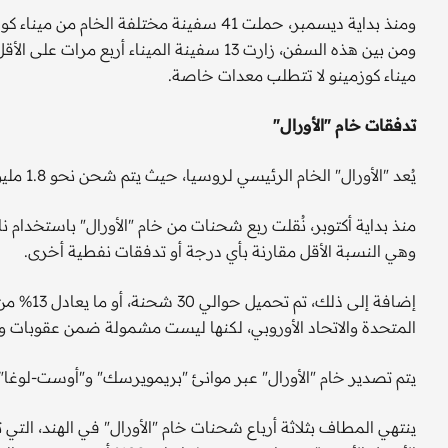
ومن بين هذه السفن، زارت 13 سفينة الميناء أر
ميناء كوزمينو لا تتطلب معدات خاصة.
تدفقات خام "الأورال"
يُعد "الأورال" الخام الرئيسي لروسيا، حيث يتم شحن نحو 1.8 مليون برميل يومياً من ثلاثة موانئ غربية رئيسية.
منذ بداية أكتوبر، نُقلت ربع شحنات من خام "الأورال" باستخدام 
وهي النسبة الأقل مقارنة بأي درجة أو تدفقات نفطية أخرى.
إضافة إلى
المتحدة والاتحاد الأوروبي، لكنها ليست مشمولة ضمن عقوبات 
يتم تصدير خام "الأورال" عبر موانئ "بريمويرسك" و"أوست-لوغا"
ينتهي المطاف بثلاثة أرباع شحنات خام "الأورال" في الهند، ال