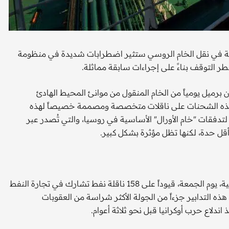
خدمة في نقل الخام الروسي ستثير اضطرابات شديدة في منظومة
التوقف بناءً على إجراءات سابقة مماثلة.
يل السفن التي استهدفتها واشنطن أن حوالي 1.5 مليون برميل يومياً من الخام المنقول من موانئ المحيط الهادئ
هذه الشحنات على ناقلات متخصصة ومصممة خصيصاً لهذه
ة لتدفقات "خام الأورال" الأساسية في روسيا، والتي تُصدر عبر
 أقل حدة، لكنها تظل مؤثرة بشكل كبير.
فرض مكتب مراقبة الأصول الأجنبية التابع لوزارة الخزانة الأمريكية، يوم الجمعة، قيوداً على 158 ناقلة نفط تشارك في تجارة النفط
ه التدابير جزءاً من الجولة الأكثر شراسة من العقوبات
دلاع حرب أوكرانيا قبل نحو ثلاثة أعوام.