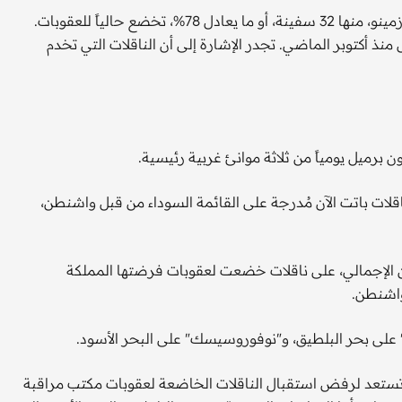
ومنذ بداية ديسمبر، حملت 41 سفينة مختلفة الخام من ميناء كوزمينو، منها 32 سفينة، أو ما يعادل 78%، تخضع حالياً للعقوبات.
بع مرات على الأقل منذ أكتوبر الماضي. تجدر الإشارة إلى أن الناقلات التي تخدم
ناقلات باتت الآن مُدرجة على القائمة السوداء من قبل واشنطن،
 ذلك، تم تحميل حوالي 30 شحنة، أو ما يعادل 13% من الإجمالي، على ناقلات خضعت لعقوبات فرضتها المملكة
واشنطن.
 على بحر البلطيق، و"نوفوروسيسك" على البحر الأسود.
تي تستعد لرفض استقبال الناقلات الخاضعة لعقوبات مكتب مراقبة