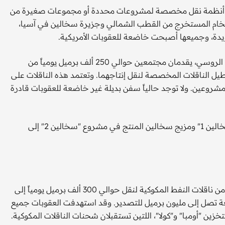
لى أنظمة نقل مخصصة لمشروعات محددة أو مجموعات صغيرة من
لي 550 ألف برميل يومياً من الخام المستخرج من القطب الشمالي وجزيرة سخالين في آسيا،
دة، وجميعها أصبحت خاضعة للعقوبات الأمريكية.
مشروعا "سخالين 1" و"سخالين 2"، الواقعان في المحيط الهادئ الروسي، يقدمان مجتمعين حوالي 250 ألف برميل يومياً من
يل الناقلات المخصصة لنقل إنتاجهما. وتعتمد هذه الناقلات على
شروعين. ولا توجد حالياً سفن بديلة غير خاضعة للعقوبات قادرة
عادةً ما تنقل هذه الناقلات خام "سوكول" المنتج في مشروع "سخالين 1" ومزيج سخالين المنتج في مشروع "سخالين 2" إلى
في القطب الشمالي، تعتمد ثلاثة موانئ على أساطيل مخصصة من ناقلات النفط المكوكية لنقل حوالي 300 ألف برميل يومياً إلى
ة تصل إلى مليون برميل للتصدير. وقد استهدفت العقوبات جميع
زين "أومبا" و"كولا"، اللتين تستقبلان شحنات الناقلات المكوكية.