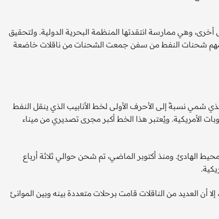
 أخرى، وهي ممارسة انتقدتها المنظمة البحرية الدولية. ولتحقيق
تلامهم شحنات النفط من سفن جمعت الشحنات من ناقلات خاضعة
حوالي 900 ألف برميل يومياً من خام "إسبو" (ESPO)، الذي سُمي نسبةً إلى الأحرف الأولى لخط الأنابيب الذي ينقل النفط
ت الأمريكية. ويُعتبر هذا الخط أكبر مجرى تصديري من ميناء
حيط الهادئ. ومنذ أكتوبر الماضي، تم شحن حوالي ثلاثة أرباع
يكية.
أن العديد من الناقلات قامت برحلات متعددة بينه وبين الموانئ