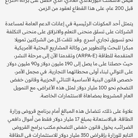
هيمن الأسمنت البورتلاندي العادي، الذي حصل على براءة اختراع
قبل 200 عام، على هذا القطاع لعقود من الزمن.
يتمثل أحد المكونات الرئيسية في إعانات الدعم العامة لمساعدة
الشركات على تسلق منحنى التعلم والانزلاق على منحنى التكلفة
نحو تسويق تجاري أسرع. وقد تلقت كل من الشركتين تمويلا
مبكرا للبحث والتطوير من وكالة المشاريع البحثية الأمريكية
المتقدمة للطاقة (ARPA-E) وتقدمتا الآن إلى مرحلة النشر،
حيث حصلتا على ما يصل إلى 190 مليون دولار و90 مليون دولار
على التوالي لبناء أولى محطاتهما التجارية. في مجمل الأمر،
خصص قانون البنية الأساسية الثنائي الحزبية وقانون خفض
التضخم نحو 100 مليار دولار لمثل هذه الأغراض، مع التمويل
العام المشروط بمضاهاة الاستثمارات الخاصة.
علاوة على ذلك، تتضاءل هذه المبالغ أمام برنامج قروض وزارة
الطاقة. فبالاستعانة بمبلغ 17 مليار دولار فقط من أموال دافعي
الضرائب، يخول قانون خفض التضخم مكتب برامج القروض
التابع للوزارة بإقراض 350 مليار دولار للاستثمارات في الطاقة