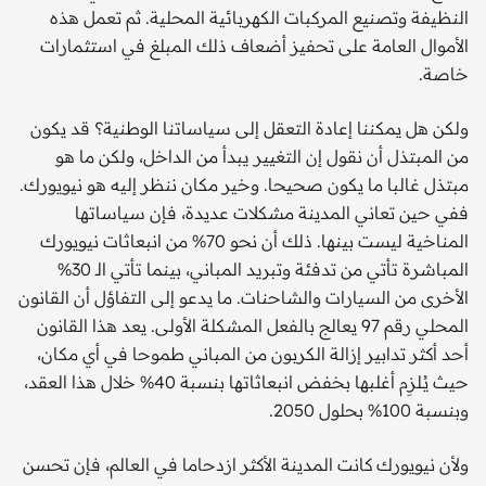
النظيفة وتصنيع المركبات الكهربائية المحلية. ثم تعمل هذه
الأموال العامة على تحفيز أضعاف ذلك المبلغ في استثمارات
خاصة.
ولكن هل يمكننا إعادة التعقل إلى سياساتنا الوطنية؟ قد يكون
من المبتذل أن نقول إن التغيير يبدأ من الداخل، ولكن ما هو
مبتذل غالبا ما يكون صحيحا. وخير مكان ننظر إليه هو نيويورك.
ففي حين تعاني المدينة مشكلات عديدة، فإن سياساتها
المناخية ليست بينها. ذلك أن نحو 70% من انبعاثات نيويورك
المباشرة تأتي من تدفئة وتبريد المباني، بينما تأتي الـ 30%
الأخرى من السيارات والشاحنات. ما يدعو إلى التفاؤل أن القانون
المحلي رقم 97 يعالج بالفعل المشكلة الأولى. يعد هذا القانون
أحد أكثر تدابير إزالة الكربون من المباني طموحا في أي مكان،
حيث يُـلزِم أغلبها بخفض انبعاثاتها بنسبة 40% خلال هذا العقد،
وبنسبة 100% بحلول 2050.
ولأن نيويورك كانت المدينة الأكثر ازدحاما في العالم، فإن تحسن