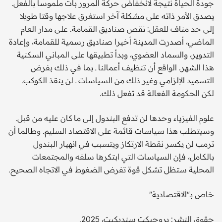
جودة الحياة نتيجة لانخفاض حركة المرور بات ملموسا بالفعل.
يصدق الأمر ذاته على مشكلة آخر استغرق علاجها وقتا طويلا
إلى حد مناف للعقل: نقص صناديق القمامة. على مدار العام
الماضي، أصدرت المدينة أخيرا صناديق رسمية للقمامة، وإعادة
التدوير، والسماد العضوي، وبدأ تطبيقها على المباني السكنية
هذا الشهر. الواقع أن تنظيف أعمالنا ــ بما في ذلك بفرض
التسميد الإلزامي وغير ذلك من السياسات ــ لن ينقذ الكوكب.
لكن الحكومة الفعالة قد تفعل ذلك.
علوم الفيزياء وحدها لن تدفع البندول إلى ما كان عليه من قبل.
وسيتطلب هذا سياسات قائمة على الاقتصاد السليم. وطالما أن
ترمب لن يكسر نقطة الارتكاز ويتسبب في انهيار البندول
بالكامل، فإن السياسات التي ابتكرها سلفه والمجتمعات
المحلية ستظل تشكل قوة تفرض الضغوط في الاتجاه الصحيح.
خاص بـ"الاقتصادية"
حقوق النشر: بروجيكت سنديكيت، 2025.