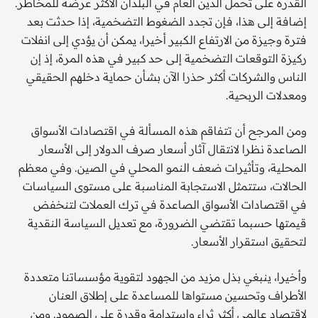
القدرة على تحمل الدين العام في البلدان الأكثر عرضة للمخاطر.
إضافة إلى هذا، فإن تجدد الضغوط التضخمية، إذا حدثت بعد
فترة وجيزة من الارتفاع الكبير أخيرا، يمكن أن يؤدي إلى انفلات
ركيزة التوقعات التضخمية إلى حد كبير في هذه المرة، إذ إن
الناس والشركات أكثر حذرا الآن بشأن حماية دخلهم الحقيقي
ومعدلات الربحية.
ومن المرجح أن تتفاقم هذه المسألة في اقتصادات الأسواق
الصاعدة نظرا لانتقال آثار أسعار صرف الدولار إلى الأسعار
المحلية، وتأثيرات ضعف النمو المحلي في الصين. وفي معظم
الحالات، ستتمثل الاستجابة المناسبة على مستوى السياسات
في اقتصادات الأسواق الصاعدة في ترك العملات لتنخفض
قيمتها حسبما تقتضي الضرورة، مع تعديل السياسة النقدية
لتحقيق استقرار الأسعار.
وأخيرا، ينبغي بذل مزيد من الجهود لتقوية مؤسساتنا متعددة
الأطراف وتحسين مستواها للمساعدة على إطلاق العنان
لاقتصاد عالمي أكثر ثراء واستدامة وقدرة على الصمود. ومن