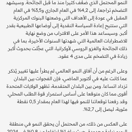
النمو المحتمل الذي ضعُف كثيرا منذ ما قبل الجائحة. وسيشهد
التضخم تراجعا، إلى 4,2% في العام الجاري و3,5% في العام
المقبل في عودة إلى الأهداف التي وضعتها البنوك المركزية
التي ستتيح إعادة السياسة النقدية إلى أوضاعها الطبيعية بقدر
أكبر. وسيساعد هذا الأمر على الاقتراب من وضع نهاية
للاضطرابات العالمية التي شهدتها السنوات الأخيرة، بما في
ذلك الجائحة والغزو الروسي لأوكرانيا، التي عجَّلت بحدوث أكبر
زيادة في التضخم على مدى 4 عقود.
وعلى الرغم من أن آفاق النمو العالمي لم يطرأ عليها تغيير يُذكر
عما كانت عليه في أكتوبر الماضي، فإن الفجوات بين البلدان
تزداد اتساعا. ومن بين البلدان المتقدمة، تظهر الولايات المتحدة
أقوى مما كان متوقعا على أساس استمرار قوة الطلب المحلي.
وقد رفعنا توقعاتنا للنمو فيها لهذا العام بمقدار 0,5 نقطة
مئوية، ليصل إلى 2,7%.
على العكس من ذلك، من المحتمل أن يحقق النمو في منطقة
اليورو زيادة محدودة، حيث يبلغ 1% ارتفاعا من 0,8% في 2024.