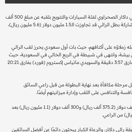
لم تقل مصاريف مشاركة يزيد الراجحي في نسخة 2025 من رالي داكار الصحراوي لفئة السيارات والتتويج بلقبه عن مبلغ 500 ألف
دولار (1.8 مليون ريال)، بينما رجحت المصادر أن تكون عائدات مشاركة بطل الرالي قد تجاوزت الـ1.5 مليون دولار (5.6 مليون ريال)،
نهاية إذ حمله زملاؤه على أكتافهم، حيث بات أول سعودي يحرز لقب الرالي
رالي الذي بدأ في بيشة، وانتهى في شبيطة في الربع الخالي في السعودية، حيث
تقدم الراجحي (43 عاما) الجنوب إفريقي هنك لاتيغان (تويوتا) بفارق 3:57 دقيقة والسويدي ماتياس إكستروم (فورد) بفارق 20:21
كل مرحلة مكافأة بعد نهاية البطولة من قبل راعي السائق
سة والتنافس على اللقب وإدارة ميزانيتهم ​​أيضًا.
وكشفت الإحصائية أن الراجحي حصل على مبلغ راوح بين 100 ألف دولار (375.2 ألف ريال) و300 ألف دولار (1.1 مليون ريال) بعد
 رالي داكار، والرعاة الكبار يبحثون دائمًا عن أفضل السائقين