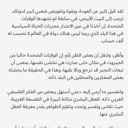
لقد قيل كثير عن العودة، وبقوة وتفويض شعبي كبير لدونالد
ترمب إلى البيت الأبيض، في سابقة لم تشهدها الولايات
المتحدة، إن أخذنا في عين الاعتبار مجريات الحياة السياسية
في هذا البلد الذي ربما ليس هناك دولة في العالم لا تحسب له
ألف حساب.
وأظن، ولنقل إن بعض الظن إثم، إن الولايات المتحدة حاليا من
الجبروت في مكان حتى صارت هي تخشى نفسها، بمعنى أن
تبعات التجبر قد ترجع وبالا عليها، وهذا في الحقيقة ما يخشاه
بعض المفكرين والمحللين في البلد ذاته.
ولتفسير ما أرمي إليه، دعني أستهل ببعض من الفكر الفلسفي
الغربي ذاته. للعقل البشري مكانة كبيرة في الفلسفة الغربية،
حيث تقاس وتفسر وتحدد وتقيّم الظواهر بقدر معرفة العقل
البشري عنها.
ومع ذلك ورغم الدور المحوري للعقل، من النادر أن يعطيه أي