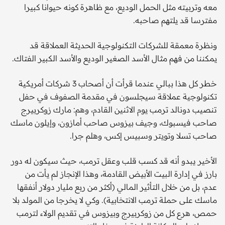
معه وتربيته مثل الحمل الوديع، مع ظاهرة كونه حيوانا كبيرا
مفترسا قد يلتهم صاحبه.
ونظرة معمقة للشركات التكنولوجية الحديثة العملاقة قد
يمكننا من فهم مثال الأسد الصغير الوديع والأسد الكبير الفتاك.
خطر كل هذا ببالي عندما قرأت أن أصحاب 3 شركات أمريكية
تكنولوجية عملاقة سيجلسون في مقدمة الصفوف في حفل
تنصيب دونالد ترمب يوم الاثنين القادم، وهم: مارك زوكربيرج
صاحب فيسبوك، وجيف بيزوس صاحب أمازون، وإيلون ماسك
صاحب تسلا وتويتر وسبيس إكس، وهلم جرا.
الأخير يبدو أنه قد كسب قلب وعقل ترمب، حيث سيكون له دور
بارز في إدارة البيت الأبيض القادمة، وهذا الإنجاز لم يأت من
عدم، بل من خلال التأثير المالي (أكثر من ربع مليار دولار أنفقها
ماسك على حملة ترمب الانتخابية). وكي لا يخرجا من المولد بلا
حمص، هرع كل من زوكربيرج وبيزوس في تقديم الولاء لترمب