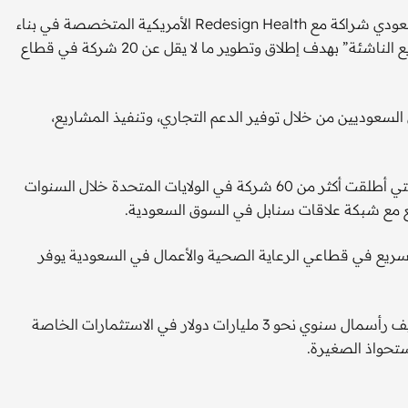
وقعت سنابل للاستثمار التابعة لصندوق الاستثمارات العامة السعودي شراكة مع Redesign Health الأمريكية المتخصصة في بناء
شركات الرعاية الصحية الناشئة لإنشاء “استوديو سنابل للمشاريع الناشئة” بهدف إطلاق وتطوير ما لا يقل عن 20 شركة في قطاع
السعوديين من خلال توفير الدعم التجاري، وتنفيذ المشاريع،
وتعد هذه الشراكة أول توسّع دولي لشركة Redesign Health، التي أطلقت أكثر من 60 شركة في الولايات المتحدة خلال السنوات
 مع شبكة علاقات سنابل في السوق السعودية.
في Redesign Health، أكد أن التطوّر السريع في قطاعي الرعاية الصحية والأعمال في السعودية يوفر
سنابل للاستثمار متخصصة في الاستثمارات المالية تلتزم بتوظيف رأسمال سنوي نحو 3 مليارات دولار في الاستثمارات الخاصة
ستحواذ الصغيرة.