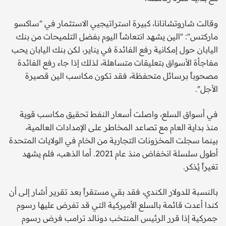
وقالت شاروتشانانا، كبيرة استراتيجيي الاستثمار في "ساكسو
ماركتس": "الين يشهد انتعاشاً اليوم بفضل التلميحات من بنك
اليابان حول إمكانية رفع الفائدة في يناير، لكن بنك اليابان يحب
مفاجأة الأسواق بتعليقات متساهلة، لذلك إذا جاء رفع الفائدة
مصحوباً برسائل متحفظة، فقد تكون مكاسب الين قصيرة
الأجل".
في أسواق السلع، واصلت أسعار النفط تحقيق مكاسب قوية
منذ بداية العام مع تصاعد المخاطر على الإمدادات العالمية،
بينما سجلت المخزونات التجارية من الخام في الولايات المتحدة
أطول سلسلة انخفاض منذ عام 2021. أما الذهب، فلم يشهد
تغيراً يُذكر.
بالنسبة للدولار الكندي، فقد بقي مستقراً بعد تقرير أشار إلى أن
كندا أعدت قائمة بالسلع الأميركية التي قد تفرض عليها رسوم
جمركية إذا قرر الرئيس المنتخب دونالد ترامب فرض رسوم