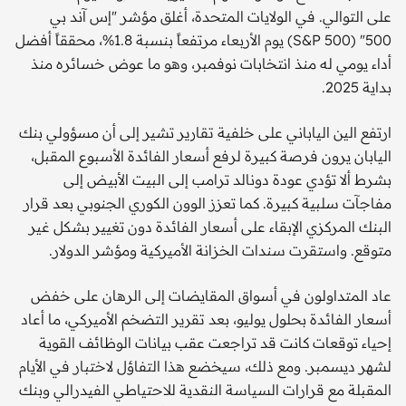
على التوالي. في الولايات المتحدة، أغلق مؤشر "إس آند بي
500" (S&P 500) يوم الأربعاء مرتفعاً بنسبة 1.8%، محققاً أفضل
أداء يومي له منذ انتخابات نوفمبر، وهو ما عوض خسائره منذ
بداية 2025.
ارتفع الين الياباني على خلفية تقارير تشير إلى أن مسؤولي بنك
اليابان يرون فرصة كبيرة لرفع أسعار الفائدة الأسبوع المقبل،
بشرط ألا تؤدي عودة دونالد ترامب إلى البيت الأبيض إلى
مفاجآت سلبية كبيرة. كما تعزز الوون الكوري الجنوبي بعد قرار
البنك المركزي الإبقاء على أسعار الفائدة دون تغيير بشكل غير
متوقع. واستقرت سندات الخزانة الأميركية ومؤشر الدولار.
عاد المتداولون في أسواق المقايضات إلى الرهان على خفض
أسعار الفائدة بحلول يوليو، بعد تقرير التضخم الأميركي، ما أعاد
إحياء توقعات كانت قد تراجعت عقب بيانات الوظائف القوية
لشهر ديسمبر. ومع ذلك، سيخضع هذا التفاؤل لاختبار في الأيام
المقبلة مع قرارات السياسة النقدية للاحتياطي الفيدرالي وبنك