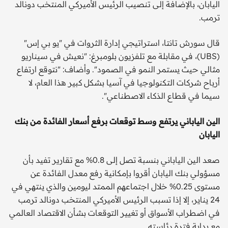
اليابان، بالإضافة إلى تنصيب الرئيس الأميركي المنتخب دونالد
ترمب.
قال سورش تانتا، استراتيجي إدارة الثروات في "يو بي إس"
(UBS)، في مقابلة مع تلفزيون بلومبرغ: "نعيش في سيناريو
مثالي حيث يستمر النمو في الصمود". وأضاف: "نتوقع ارتفاع
أرباح شركات التكنولوجيا في آسيا بشكل كبير هذا العام، لا
سيما في قطاع الذكاء الاصطناعي".
الين الياباني يرتفع وسط توقعات برفع أسعار الفائدة من بنك
اليابان
صعد الين الياباني بنسبة تصل إلى 0.8% مع تقارير تفيد بأن
مسؤولي بنك اليابان أقروا بإمكانية رفع معدل الفائدة عن
مستوى 0.25% خلال اجتماعهم الممتد ليومين والذي ينتهي في
24 يناير، إلا إذا تسبب الرئيس الأميركي المنتخب دونالد ترمب
في اضطراب الأسواق أو تغيير التوقعات بشأن الاقتصاد العالمي
مع بداية فترة رئاسته.