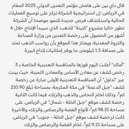
قال داي بين على هامش مؤتمر التعدين الدولي 2025 المقام
في الرياض: إن استراتيجية الشركة تركز على توسيع العمليات
الحالية واستكشاف فرص جديدة للنمو، موضحا أن الشركة
تطور حاليا مشروع "كتينة" للذهب، الذي سيبدأ الإنتاج خلال 6
أشهر من الحصول على رخصة التعدين من وزارة الصناعة
والثروة المعدنية، ويمتاز هذا الموقع بأن رواسب الذهب تمتد
على مسافة 1.5 كيلومتر، ما يوفر إمكانيات إنتاج كبيرة.
"أماك" أعلنت اليوم فوزها بالمنافسة التعدينية الخاصة بـ 3
رخص كشف عن معادن الأساس والمعادن الثمينة، حيث بينت
عبر "تداول" أن المنافسة التعدينية الأولى عبارة عن رخصة
كشف "جبل الدعمة" في مكة المكرمة، بمساحة تبلغ 210.90
2
كم
، وذلك لخام النحاس والذهب والزنك، فيما كانت الثانية
رخصة كشف موقع "جبل الخلة - شمال" في الرياض، على
2
مساحة 98.15 كم
، لأنواع الفضة والرصاص والزنك، والأخيرة
كانت لرخصة كشف موقع "جبل الخلة - جنوب" في الرياض،
2
على مساحة 9.21 كم
، لخام الفضة والرصاص والزنك.