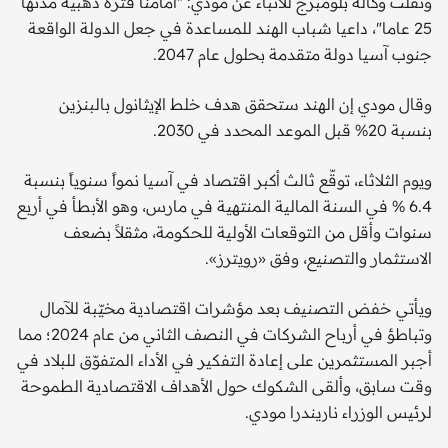
ونقلت وكالة بلومبرج للأنباء عن مودي: "أمامنا فترة ذهبية مدتها
25 عاما"، داعيا شباب الهند للمساعدة في جعل الدولة الواقعة
جنوب آسيا دولة متقدمة بحلول عام 2047.
وقال مودي إن الهند ستحقق هدف خلط الإيثانول بالبنزين
بنسبة 20% قبل الموعد المحدد في 2030.
ويوم الثلاثاء، توقّع ثالث أكبر اقتصاد في آسيا نمواً سنوياً بنسبة
6.4 % في السنة المالية المنتهية في مارس، وهو الأبطأ في أربع
سنوات وأقل من التوقعات الأولية للحكومة، مثقلاً بضعف
الاستثمار والتصنيع، وفق «رويترز».
ويأتي خفض التصنيف بعد مؤشرات اقتصادية مخيّبة للآمال
وتباطؤ في أرباح الشركات في النصف الثاني من عام 2024؛ مما
أجبر المستثمرين على إعادة التفكير في الأداء المتفوّق للبلاد في
وقت سابق، وألقى الشكوك حول الأهداف الاقتصادية الطموحة
لرئيس الوزراء ناريندرا مودي.