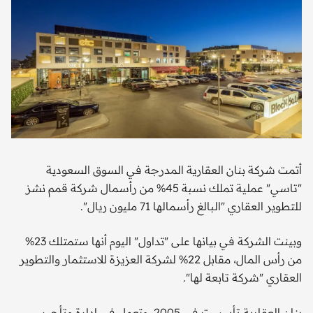
أتمت شركة بنان العقارية المدرجة في السوق السعودية
"تاسي" عملية تملك نسبة 45% من رأسمال شركة قمم نشز
للتطوير العقاري "البالغ رأسمالها 71 مليون ريال".
وبينت الشركة في بيانها على "تداول" اليوم أنها ستمتلك 23%
من رأس المال، مقابل 22% لشركة العزيزة للاستثمار والتطوير
العقاري "شركة تابعة لها".
بنان العقارية تأسست في 2005، وتعمل في إدارة وتأجير