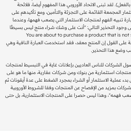
فعل). لقد تبنى الاتحاد الأوروبي هذا المفهوم أيضا، فلائحة
ثمار المجمعة القائمة على التجزئة والتأمين، ومع تأكيدهم على
رة تنبيه الفهم لمنتجات الاستثمار التي يصعب فهمها، وعندما
لى وجود التحذير التالي: "أنت على وشك شراء منتج ليس بسيطًا
You are about to purchase a product that is not simple and may 
د اللائحة على القول إن المنتج معقد، فقد استخدمت العبارة النافية وهي
ب وضع هذا التحذير.
ل الشركات للناس العاديين بإعلانات غاية في التبسيط لمنتجات
 منتجات استثمارية من بنوك ومن شركات عقارية، منها ما هو على
دء عملية الاستثمار أو الشراء بمجرد الضغط على عدة أيقونات ثم
لشركات بمزيد من الإفصاح عن المنتجات وفقا للشروط الأوروبية
عب فهمه"، وهذا ليس حصرا على المنتجات الاستثمارية، بل حتى