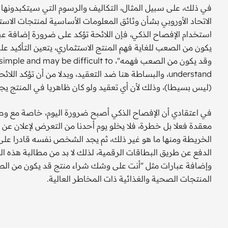
في ذلك، على سبيل المثال، التكاليف والرسوم التي سيتكبدونها بال
الاتحاد الأوروبي بشأن وثائق المعلومات الأساسية لمنتجات الاست
استخدام الإفصاح الذكي، فإن اللائحة تؤكد على ضرورة إضافة عبا
يكون من الصعب للغاية فهم المنتج الاستثماري، يتعين التأكيد ع
وقد يكون من الصعب فهمه"، be difficult to
understand، والبساطة هنا ضد التعقيد، وبدلا من أن تؤك
(ليس بسيطا)، وذلك لأن أي تعقيد ولو كان ظاهريا في المنتج يج
في اعتقادي أن الإفصاح الذكي أصبح ضرورة اليوم، خاصة مع وصو
معقدة فعلا بل خطرة، فلا يخلو يوم أحدنا من التعرض لإعلان عن
الخريطة ومنها ما هو غير ذلك، ثم يجد الشخص نفسه قادرا على ب
الدفع عن طريق البطاقات الرقمية، لذلك لا بد من مطالبة هذه ا
وإضافة عبارات مثل "أنت على وشك شراء منتج قد يكون من الص
المنتجات الصحية والغذائية ذات المخاطر العالية.