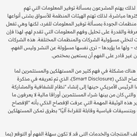
 لذلك يهتم المشرعون بمسألة توفير المعلومات التي تهم
رها مباشرة، لذلك تهتم الهيئات المنظمة للأسواق بشتى أنواعها
ظمات الجودة بمسألة توفير المعلومات للفرد، لكنها وهي تفعل
 والقدرة على تحليل وفهم المعلومات التي تقدم لهم، لهذا فإن
ات لتخلي مسؤولية الشركات والمنظمات المختلفة. هذه الشركات
 – ولها ما يؤيدها – ترى نفسها مسؤولة عن النشر وليس الفهم،
ان غير قادر على الفهم أن يستعين بمختص.
ين للمنظمات العالمية وخاصة بعد الأزمة المالية 2008 أن هناك مشكلة في فهم كثير من المستهلكين والمستثمرين لما
تحتويه المنشورات ذات الصلة من معلومات، لذلك تم اقتراح الإفصاح الذكي (Smart Disclosure)، الذي تم تعريفه في مذكرة
ة المفتوحة، الصادرة في عام 2009، عندما دعا الرئيس الأمريكي حينها إلى إنشاء "نظام للشفافية والمشاركة
عامة والتعاون"، في معالجة لمسببات الأزمة المالية عام 2008، والتي كان من بينها شراء المستثمرين أوراقا مالية لا يعرفون ما
 هذه الوثيقة المهمة التي عرفت الإفصاح الذكي بأنه "الإفصاح
تنسيقات قياسية وقابلة للقراءة آليًا" بطرق تمكن المستهلكين
لمنتجات والخدمات التي قد لا تكون سهلة الفهم أو التوقع (بما