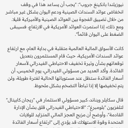
نيوزيلندا بانكينغ جروب": "يجب أن يساعد هذا في وقف
انخفاض عوائد السندات الصينية ودعم اليوان بشكل غير مباشر
من خلال تضييق الفجوة بين العوائد الصينية والأميركية قليلا.
ومع ذلك، إذا استمرت العوائد الأمريكية في الارتفاع، فسيبقى
الضغط على اليوان قائماً".
كانت الأسواق المالية العالمية متقلبة في بداية العام، مع ارتفاع
عوائد السندات الأمريكية، حيث قام المستثمرون بتعديل
توقعاتهم بشأن وتيرة تخفيف الاحتياطي الفيدرالي لأسعار
الفائدة. وأكد العديد من مسؤولي الفيدرالي، يوم الخميس، أن
أسعار الفائدة ستظل عند مستوياتها الحالية لفترة طويلة، ولن
يتم تخفيضها إلا إذا تباطأ التضخم بشكل ملحوظ.
قال سكايلر ويناند، كبير مسؤولي الاستثمار في "ريجان كابيتال"
لتلفزيون "بلومبرغ": "الاحتياطي الفيدرالي قلق بشأن الإدارة
القادمة"، وأوضح أن مزيج العجز المالي المتزايد للولايات
المتحدة وقوة الاستهلاك قد يؤدي إلى "ارتفاع أسعار الفائدة