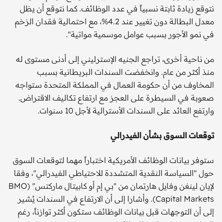
نتوقع زيادة ثابتة نسبياً في عدد الوظائف. كما نتوقع أن يظل
معدل البطالة دون تغيير عند 4.2%، مع احتمالية فقدان الزخم
في نمو الأجور بسبب عوامل موسمية مواتية".
من ناحية أخرى، تراجع الجنيه الإسترليني إلى أدنى مستوى له
منذ أكثر من عام. وانخفضت السندات البريطانية بسبب
المخاوف من أن حكومة العمال في المملكة المتحدة ستواجه
صعوبة في السيطرة على العجز مع ارتفاع تكاليف الاقتراض.
وارتفع العائد على السندات الأسترالية لأجل 10 سنوات.
توقعات السوق بشأن الفيدرالي
ستوفر بيانات الوظائف الأمريكية اختباراً مهما لتوقعات السوق
حول "السياسة النقدية المتشددة للاحتياطي الفيدرالي"، وفقا
لإيان لينغن وفايل هارتمان من "بي إم أو كابيتال ماركتس" (BMO
Capital Markets). وأشارا إلى أن الارتفاع في السندات يُشير
إلى أن التوجهات قبل بيانات الوظائف ستكون أكثر توازناً، رغم