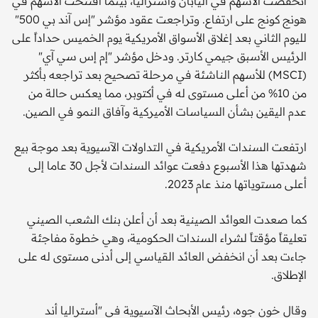
انخفضت الأسهم في اليابان وأستراليا، بينما افتتحت الأسهم في
هونج كونج على ارتفاع. وتراجعت عقود مؤشر "إس آند بي 500"
لليوم الثاني بعد إغلاق الأسواق الأمريكية يوم الخميس حداداً على
الرئيس الأسبق جيمي كارتر. ودخل مؤشر "إم إس سي آي"
(MSCI) للأسهم الناشئة في مرحلة تصحيح بعد تراجعه بأكثر
من 10% من أعلى مستوى له في أكتوبر، مما يعكس حالة من
عدم اليقين بشأن السياسات الأميركية وآفاق النمو في الصين.
ارتفعت السندات الأمريكية في التداولات الآسيوية بعد موجة بيع
شهدتها هذا الأسبوع دفعت عوائد السندات لأجل 30 عاما إلى
أعلى مستوياتها منذ عام 2023.
كما صعدت العوائد الصينية بعد أن أعلن بنك الشعب الصيني
تعليقاً مؤقتاً لشراء السندات الحكومية، وهي خطوة مفاجئة
جاءت بعد أن انخفض العائد القياسي إلى أدنى مستوى له على
الإطلاق.
وقال خون جوه، رئيس الأبحاث الآسيوية في "أستراليا أند