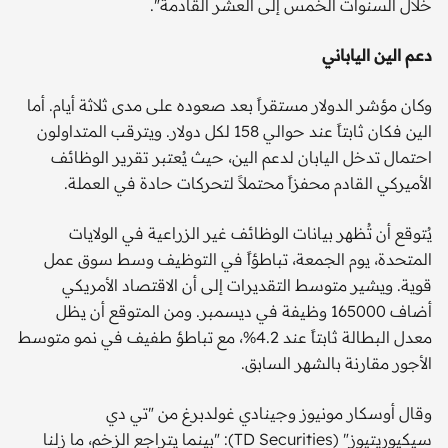
خلال السنوات الخمس إلى العشر القادمة".
دعم الين الياباني
وكان مؤشر الدولار مستقراً بعد صعوده على مدى ثلاثة أيام. أما
الين فكان ثابتاً عند حوالي 158 لكل دولار. ويترقب المتداولون
احتمال تدخل اليابان لدعم الين، حيث يُعتبر تقرير الوظائف
الأميركي القادم محفزاً محتملاً لتحركات حادة في العملة.
يُتوقع أن تُظهر بيانات الوظائف غير الزراعية في الولايات
المتحدة، يوم الجمعة، تباطؤاً في التوظيف وسط سوق عمل
قوية. ويشير متوسط التقديرات إلى أن الاقتصاد الأمريكي
أضاف 165000 وظيفة في ديسمبر. ومن المتوقع أن يظل
معدل البطالة ثابتاً عند 4.2%، مع تباطؤ طفيف في نمو متوسط
الأجور مقارنة بالشهر السابق.
وقال أوسكار مونيوز وجينادي غولدبرغ من "تي دي
سيكيوريتيوز" (TD Securities): "بينما يتراجع الزخم، ما زلنا