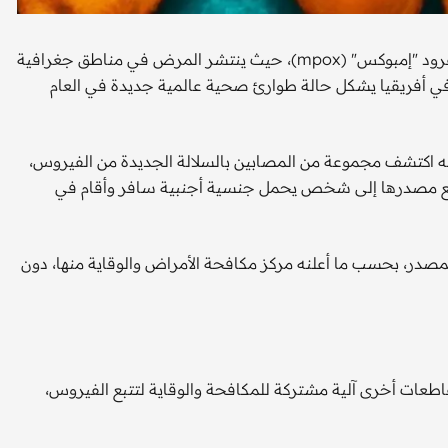
اكتشفت الصين السلالة المتحورة الجديدة من فيروس جدري القرود "إمبوكس" (mpox)، حيث ينتشر المرض في مناطق جغرافية
ي أفريقيا يشكل حالة طوارئ صحية عالمية جديدة في العام
نه اكتشف مجموعة من المصابين بالسلالة الجديدة من الفيروس،
م "الفرع الحيوي 1 ب" (clade Ib)، وجرى تتبع مصدرها إلى شخص يحمل جنسية أجنبية سافر وأقام في
 بالمصدر، بحسب ما أعلنه مركز مكافحة الأمراض والوقاية منها، دون
طعات أخرى آلية مشتركة للمكافحة والوقاية لتتبع الفيروس،