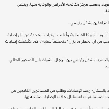
اء، بحسب مركز مكافحة الأمراض والوقاية منها، ويتلقى
ة.
المراهقين بشكل رئيسي.
وروبا وأميركا الشمالية، وأعلنت الولايات المتحدة عن أول إصابة
ب من أن الخطر ما يزال "منخفضاً للغاية". كما اكتُشفت إصابات
 خلاف السلالة السابقة الأخف وطأة التي تفشت في 2020 وانتشرت بشكل رئيسي بين الرجال الشواذ، فإن المتحور الحالي
ب.
ظ بالسكان- رصد الإصابات، وطُلب من المسافرين القادمين من
ت المستشفيات لاستقبال حالات الإصابة المشتبه بها.
لقرود، بدأت الصين في مطالبة المسافرين القادمين من بلدان