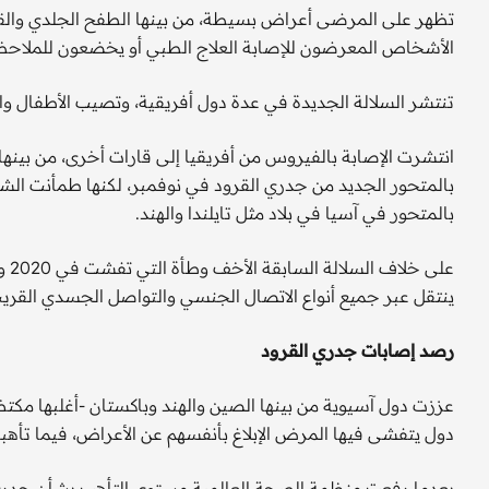
تظهر على المرضى أعراض بسيطة، من بينها الطفح الجلدي والقوب
الأشخاص المعرضون للإصابة العلاج الطبي أو يخضعون للملاحظ
تنتشر السلالة الجديدة في عدة دول أفريقية، وتصيب الأطفال و
انتشرت الإصابة بالفيروس من أفريقيا إلى قارات أخرى، من بينها أ
بالمتحور الجديد من جدري القرود في نوفمبر، لكنها طمأنت الشع
بالمتحور في آسيا في بلاد مثل تايلندا والهند.
على
ينتقل عبر جميع أنواع الاتصال الجنسي والتواصل الجسدي القري
رصد إصابات جدري القرود
عززت دول آسيوية من بينها الصين والهند وباكستان -أغلبها مكت
دول يتفشى فيها المرض الإبلاغ بأنفسهم عن الأعراض، فيما تأهب
بعدما رفعت منظمة الصحة العالمية مستوى التأهب بشأن جدري ا