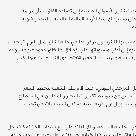
 حيث تشير الأسواق الصينية إلى تصاعد القلق بشأن دوامة
ى مستوياتها منذ الأزمة المالية العالمية، ما يختبر شهية
ة.
لم يكن المستثمرون في سوق السندات الحكومية الصينية البالغة قيمتها 11 تريليون دولار أبدا في حالة تشاؤم مثل اليوم. تراجعت
نية ذات أجل 10 أعوام الأسابيع الأخيرة إلى أدنى مستوياتها على الإطلاق، ما خلق فجوة غير مسبوقة
ل المرجعي اليومي. حيث قام بنك الشعب بتحديد السعر
 7.1887 لكل دولار، وهو مستوى أقوى بـ 1528 نقطة أساس عن متوسط تقديرات التجار والمحللين في استطلاع
 منذ أبريل يوم الأربعاء، نية صانعي السياسات في تجنب
 الجلسة السابقة، وبلغ العائد على بيع سندات الخزانة ذات أجل
10 سنوات بقيمة 39 مليار دولار أعلى مستوى له منذ 2007. وظل العائد على سندات الخزانة أجل 10 سنوات عند أعلى مستوياته