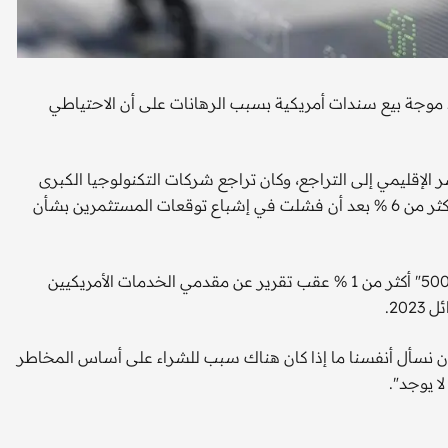
عد موجة بيع سندات أمريكية بسبب الرهانات على أن الاحتياطي
لإقليمي إلى التراجع، وكان تراجع شركات التكنولوجيا الكبرى
عاملا رئيسيا على التداول في واشنطن، حيث انخفض "إنفيديا" أكثر من 6 % بعد أن فشلت في إشباع توقعات المستثمرين بشأن
العقود الأمريكية كانت مستقرة بعد أن تراجع مؤشر "إس آند بي 500" أكثر من 1 % عقب تقرير عن مقدمي الخدمات الأمريكيين
20.
نسأل أنفسنا ما إذا كان هناك سبب للشراء على أساس المخاطر
ا يوجد".