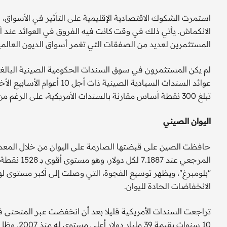
استمرت الشكوك الاقتصادية الإقليمية على التأثير في الأسواق،
الانكماش. يأتي ذلك في وقت كانت فيه الفروق في العوائد عند أدن
المستثمرين لعديد من الصفقات التي تغمر أسواق الديون العالمي
عوائد السندات السيادية الصي
تبلغ 300 نقطة أساس مقارنة بالسندات الأمريكية، على الرغم من سلسلة من تدابير التحفيز الاقتصادي التي أعلنت عنها بكين.
اليوان الصيني
حافظت الصين على قبضتها الصارمة على اليوان من خلال المعد
المرجعي عند
"بلومبرغ"، ويظهر توسيع الفجوة، التي وصلت إلى أكبر مستوى لها
الانخفاضات الحادة لليوان.
تراجعت السندات الأمريكية قليلا بعد أن انخفضت عبر المنحنى في