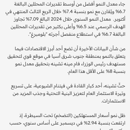
جاء معدل النمو أفضل من أوسط تقديرات المحللين البالغة
6.7% ويُقارن مع نمو بنسبة 7.4% خلال الربع الثالث المنتهي في
أكتوبر. معدل النمو السنوي خلال 2024 البالغ 7.09% تجاوز
الهدف الرسمي عند 6.5% وأعلى بكثير من تقديرات المحللين
البالغة 6.7% في استطلاع منفصل أجرته "بلومبرغ".
من شأن البيانات الأخيرة أن تضع أحد أبرز الاقتصادات فيما
يتعلق بالنمو بمنطقة جنوب شرق آسيا في موقع قوي لتحقيق
مستهدف رئيس الوزراء فام مينه تشينه بتحقيق معدل نمو
بنسبة 8% على الأقل هذا العام.
حثّ تشينه، أحد كبار القادة في فيتنام الشيوعية، على تسريع
وتيرة الاستثمار العام لتعزيز البنية التحتية وجذب المزيد من
الاستثمارات.
ظل نمو أسعار المستهلكين (التضخم) تحت السيطرة، إذ
ارتفعت بنسبة 2.94% في ديسمبر على أساس سنوي، حسب