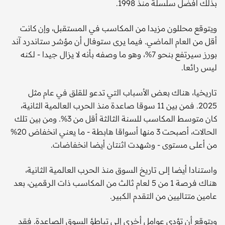
بذلك أفضل سلسلة منذ 1998.
ويتوقع محللون مزيدا من المكاسب في المستقبل، وإن كانت
أقل من العام الماضي. فيما يرى ستوفال أن مؤشر ستاندرد آند
بورز سيرتفع بنحو 7%، وهو ما وصفه بأنه لا يزال جيدا - لكنه
ليس رائعا.
تاريخيا، هناك بعض الأسباب التي تدعو للقلق في عام مثل
2025. فمن بين 11 سوقا صاعدة منذ الحرب العالمية الثانية،
كان متوسط ​​المكاسب للسنة الثالثة أقل من 3%. ومن بين تلك
الحالات، أصبحت 3 منها أسواقا هابطة - ما يعني انخفاض 20%
من أعلى مستوى - وشهدت اثنتان أيضا انخفاضات.
واستنادا أيضا إلى تاريخ السوق منذ الحرب العالمية الثانية،
هناك فرصة 1 من 5 لعام ثالث من المكاسب ذات الرقمين، بعد
عامين متتاليين من التقدم الكبير.
ويتوقع أن تؤدي عوامل أخرى إلى تباطؤ السوق الصاعدة. فقد