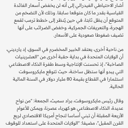
أشار الاحتياطي الفيدرالي إلى أنه لن يخفض أسعار الفائدة
القياسية بقدر ما كان متوقعا سابقا. وذلك لأن التضخم من
المتوقع أن يظل ثابتا، في حين يُنظر إلى خطط ترمب لقمع
الهجرة، والتعريفات الجمركية، وخفض الضرائب على أنها
تضيف ضغوطا صعودية على الأسعار.
من ناحية أخرى، يعتقد الخبير المخضرم في السوق، إد يارديني،
أن الولايات المتحدة في بداية حقبة أخرى من "العشرينيات
الصاخبة"، إذ تحسنت الإنتاجية وسط طفرة الذكاء الاصطناعي
التي يبدو أنها ستظل ساخنة، حيث تتوقع مايكروسوفت
استثمارا في القطاع بقيمة 80 مليار دولار في السنة المالية
الحالية.
وقال رئيس مايكروسوفت، براد سميث، الجمعة: "من نواح
عديدة، الذكاء الاصطناعي هو كهرباء عصرنا، ويمكن للأعوام
الأربعة المقبلة أن تبني أساسا لنجاح أمريكا الاقتصادي لربع
القرن المقبل"، مضيفا: "الولايات المتحدة على استعداد للوقوف