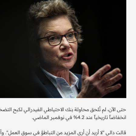
حتى الآن، لم تُلحق محاولة بنك الاحتياطي الفيدرالي لكبح التضخم
انخفاضاً تاريخياً عند 4.2% في نوفمبر الماضي.
قالت دالي "لا أريد أن أرى المزيد من التباطؤ في سوق العمل". و