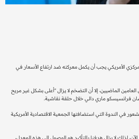
مركزي الأمريكي يجب أن يكمل معركته ضد ارتفاع الأسعار في
لعامين الماضيين، إلا أن التضخم لا يزال "أعلى بشكل غير مريح
ان فرانسيسكو ماري دالي خلال حلقة نقاشية.
شعور في الندوة التي استضافتها الجمعية الاقتصادية الأمريكية
واضح أن مهمتنا لم تنته بعد. لم نصل إلى 2% حتى الآن، لذلك لا يزال هدفنا بالتأكيد هو الوصول إلى هذه المعدل،