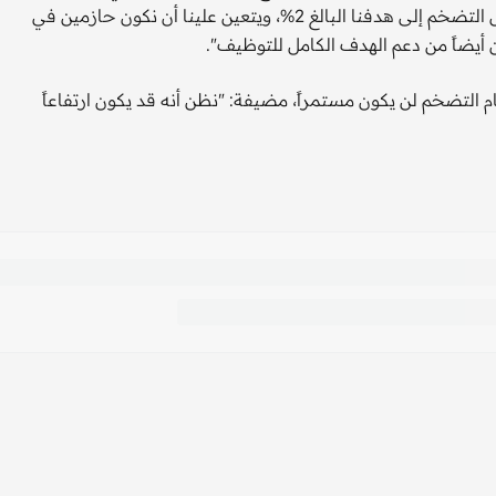
في مشهد التوظيف. "فبالرغم من أننا لا بد وأن نستمر في خفض التضخم إلى هدفنا البالغ 2%، ويتعين علينا أن نكون حازمين في
ن أيضاً من دعم الهدف الكامل للتوظيف".
قام التضخم لن يكون مستمراً، مضيفة: "نظن أنه قد يكون ارتفاعاً