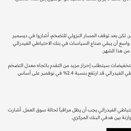
. لكن بعد توقف المسار النزولي للتضخم، أشاروا في ديسمبر
 حذراً خلال 2025. ويُتوقع على نطاق واسع أن يبقي صناع السياسات في بنك الاحتياطي الفيدرالي
من هذا الشهر.
 التخفيضات سيتطلب إحراز مزيد من التقدم باتجاه معدل التضخم
المستهدف البالغ 2%. وكان مؤشر التضخم المفضل لدى الاحتياطي الفيدرالي قد ارتفع بنسبة 2.4% في نوفمبر على أساس
لاحتياطي الفيدرالي يجب أن يظل مراقباً لحالة سوق العمل. أشارت
وازنة بين هدفي البنك المركزي.