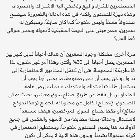
المستثمرين للشراء والبيع وتختفي آلية الاشتراك والاسترداد،
وهذه ميزة للصندوق ولكنه في هذه الحالة بالضرورة سيصبح
صندوقاً مغلقاً وليس مفتوحاً كما كان سابقاً، وسيكون له
سعرين، سعر مبني على القيمة الحقيقية لأصوله وسعر سوقي،
فما الحل؟
مرة أخرى، مشكلة وجود السعرين أن هناك أحياناً تباين كبير بين
السعرين، يصل أحياناً إلى 30% وأكثر، وهذا أمر غير مقبول، لذا
فالطريقة الصحيحة، هي أن تنتقل الصناديق الاستثمارية إلى
تداول ولكن يجب أن تبقى مفتوحة، ما يعني أنها يجب أن
تستقبل طلبات اشتراك واسترداد، عادة ليس من عامة
المتداولين بل فقط عن طريق صناع سوق معينين، بحيث يمكن
للصندوق الإفصاح الكامل عن محتوياته للجميع (وهذا نموذج
شائع) أو فقط لصناع السوق المرخصين، فيقف مستعداً
لاستبدال وحداته بسلة مطابقة من الأسهم والعكس في جميع
الأوقات. هنا يصبح الصندوق مفتوحاً، ويستطيع الاستمرار في
كونه صندوقاً نشطاً، وبدون هذه الآلية لا يمكن أن يكون