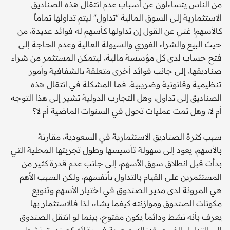
من الناس يتساءلون عن أسباب عدم انتقال هذه الصناديق
الاستثمارية إلى السوق المالية "تداول" ليتم تداولها تماماً
كالأسهم! غني عن القول إن تداولها كأسهم له فوائد عديدة، من
حيث البيع والشراء الفوري والسيولة العالية وعدم الحاجة إلى
فتح حساب لدى كل مؤسسة مالية، ليتمكن المستثمر من شراء
صناديقها، إلى جانب فوائد أخرى متعلقة بالشفافية وأمور
تنظيمية وقانونية وضريبية. فما المشكلة في انتقال هذه
الصناديق إلى تداول، وهل التجارب الدولية تشير إلى هذا التوجه
أم لا، وهل تمت عمليات تحول في السنوات الماضية أم لا؟
سبب كثرة الصناديق الاستثمارية في السعودية، مقارنة
بالأسهم، يعود إلى سهولة تأسيسها وطول تجربتها المحلية التي
بدأت قبل انطلاق سوق الأسهم، إلى جانب عدم قدرة كثير من
المستثمرين على القيام بالتداول بأنفسهم، ولكن السبب الأهم
هي المرونة لدى مدير الصندوق في اختيار الأسهم وتنويع
مكونات الصندوق وموازنته كيفما يشاء، لذا فالاستثمار بها
يعرف بأنه نشط ودائماً يكون مفتوح، بينما لو انتقل الصندوق
إلى التداول الفوري فهناك صعوبة في بقائه كصندوق نشط