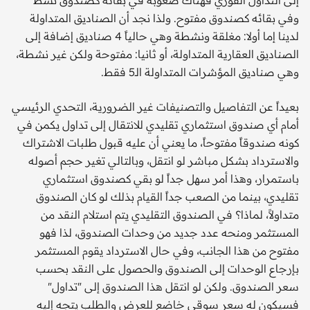
وفي بقائه كصندوق مفتوح. ولذا نجد أن الصناديق المتداولة
لدينا إما أولا: مغلقة ونشطة وهي حالياً 4 صناديق إضافة إلى
الصناديق العقارية المتداولة، أو ثانيا: مفتوحة ولكن غير نشطة،
وهي صناديق المؤشرات المتداولة الـ5 فقط.
بعيداً عن التفاصيل والتصنيفات غير الضرورية، التحدي الرئيسي
أمام أي صندوق استثماري تقليدي للانتقال إلى تداول يكمن في
كونه صندوقاً مفتوحاً، ما يعني أن عليه قبول طلبات الاشتراك
والاسترداد بشكل مباشر لو انتقل، وبالتالي تغير حجم أصوله
باستمرار، وهذا أمر سهل جداً لو بقي كصندوق استثماري
تقليدي، بينما من الصعب جداً القيام بذلك لو كان الصندوق
متداولاً، لماذا؟ في الصندوق التقليدي يتم استلام النقد من
المستثمر ومنحه عدد جديد من وحدات الصندوق، لذا فهو
مفتوح من هذا الجانب، وفي حال الاسترداد يقوم المستثمر
بإرجاع الوحدات إلى الصندوق والحصول على النقد بحسب
سعر الصندوق. ولكن لو انتقل هذا الصندوق إلى "تداول"
فسيكون له سعر سوقي خاضع للعرض والطلب يتجه إليه