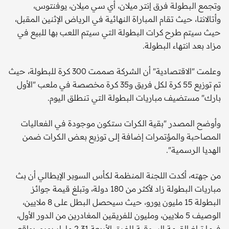
وتجمع البطولة فرق إنتر ميلان، أي سي ميلان، يوفنتوس،
وأتالانتا، حيث تقام المباراة النهائية في الرياض الإثنين المقبل،
حيث سيتم طرح كرات البطولة التي سيتم اللعب بها للبيع في
مزاد بعد انتهاء البطولة.
وعلمت "الاقتصادية" أن الشركة صممت 300 كرة للبطولة، حيث
تم توزيع 55 كرة لكل فريق و35 كرة مخصصة في ملعب "الأول
بارك" مستضيف مباريات البطولة التي تنطلق اليوم.
وأوضح المصدر "بقية الكرات ستكون موجودة في الفعاليات
المصاحبة والمؤتمرات إضافة إلى توزيع بعض الكرات ضمن
الهديا الرسمية".
من جهته، أكدت اللجنة المنظمة لكأس السوبر الإيطالي أن بث
مباريات البطولة زاد لأكثر من 180 دولة، وتبلغ قيمة جوائز
البطولة 15 مليون يورو، حيث سيحصل البطل على 8 ملايين،
الوصيف 5 ملايين، ومليون للفريقين المغادرين من الدور الأول،
فيما تبلغ القيمة السوقية للفرق الأربعة 2.31 مليار يورو، بواقع