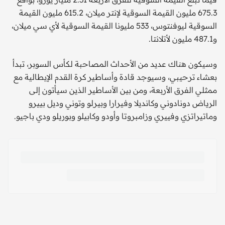
675.3 مليون القيمة السوقية لإنتر ميلان، 615.2 مليون القيمة
السوقية ليوفنتوس، 533 مليونا القيمة السوقية لأي سي ميلان،
و487.1 مليون لأتلانتا.
وسيكون هناك عديد من الأحداث المصاحبة لكأس السوبر، تبدأ
بعشاء ترحيبي، وسيوجد قادة وأساطير كرة القدم الإيطالية مع
ممثلي الفرق الأربعة، ومن بين الأساطير الذين سيأتون إلى
الرياض دونادوني وكانديلا وفيرارا وبيرلو وتوني وديل بييرو
وماتيراتزي وفييري وزامبروتا وأودو وكابيلو وبوريلو ودي باجيو.