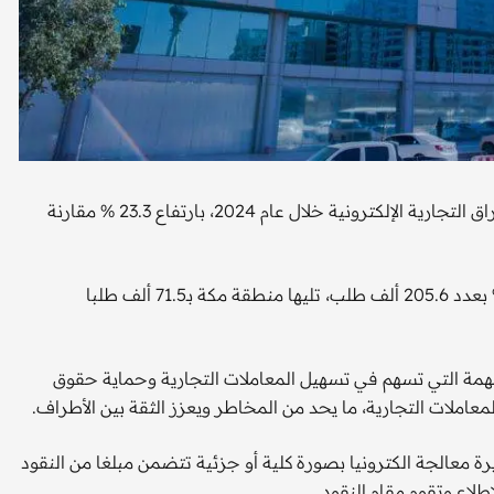
استقبلت محاكم التنفيذ في السعودية 391 ألف طلب يتعلق بالأوراق التجارية الإلكترونية خلال عام 2024، بارتفاع 23.3 % مقارنة
تصدرت منطقة الرياض النسبة الكبرى من هذه الطلبات بـ52.6% بعدد 205.6 ألف طلب، تليها منطقة مكة بـ71.5 ألف طلبا
المهمة التي تسهم في تسهيل المعاملات التجارية وحماية حقوق
 للمعاملات التجارية، ما يحد من المخاطر ويعزز الثقة بين الأطراف.
يرة معالجة الكترونيا بصورة كلية أو جزئية تتضمن مبلغا من النقود
طلاع وتقوم مقام النقود.