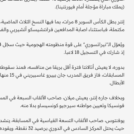
(يملك مباراة مؤجلة أمام فيورنتينا).
إنتر بطل الكأس السوبر 8 مرات، بما فيها النسخ
مكتملة، فباستثناء اصابة المدافعين فرانتشيسكو أتشيربي والفرنس
إذ شارك في التسجيل 18 لاعبا.
الأبطال.
وبخلاف جاره إنتر، يعيش ميلان، صاحب الألقاب السبعة في المسابق
فونسيكا وتعيين مواطنه سيرجيو كونسيساو بدلا منه.
يوفنتوس، صاحب الألقاب التسعة القياسية في المسابقة، ينشد ا
حيث يحتل المركز السادس في الدوري برصيد 32 نقطة، ويقوده المدرب الشاب تياغو موتا.