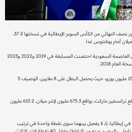
يواجه إنتر ميلان حامل اللقب أتالانتا متصدر الدوري اليوم في الدور نصف النهائي من الكأس السوبر الإيطالية في نسختها الـ 37،
لان أمام يوفنتوس غدا.
ويتواجه الفائزان في المباراة النهائية الإثنين في الرياض، علما أن العاصمة السعودية احتضنت المسابقة في 2019 و2022 و2023
لعام 2018.
وتبلغ قيمة جوائز البطولة التي ستلعب على ملعب "الأول بارك" 15 مليون يورو، حيث يحصل البطل على 8 ملايين، الوصيف 5
القيمة السوقية، للفرق الأربعة تبلغ نحو 2.3 مليار يورو، وفقا لموقع ترانسفير ماركت، بواقع 675.3 مليون لإنتر ميلان، 615.2 مليون
في إيطاليا، إذ لا يفصل بينهما سوى نقطة واحدة في ترتيب
الدوري الذي يتصدّره أتالانتا برصيد 41 نقطة (بفارق الأهداف عن نابولي بالرصيد عينه من النقاط) مقابل 40 نقطة لإنتر الثالث