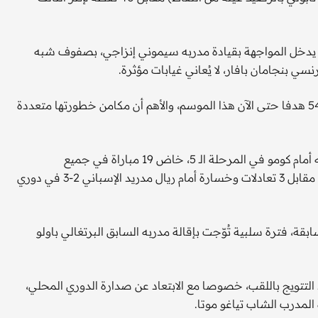
 الثلاث الماضية، يدخل المواجهة بقيادة مدربه سيموني إنزاجي، بصفوف شبه
ي بنجامان بافار، لا يُعاني غيابات مؤثرة.
ويُعوّل الـ"نيراتسوري" على قوة منظومته الهجومية حيث سجّل 54 هدفا حتى الآن هذا الموسم، والأهم أن مكامن خطورتها متعددة
بدوره، لا يعيش أتالانتا فترة أقل بريقا من منافسه، فمنذ سقوطه أمام كومو في المرحلة الـ 5، خاض 19 مباراة في جميع
المسابقات، فاز فريق المدرب جان بييرو غاسبيريني في 15 منها مقابل 3 تعادلات وخسارة أمام ريال مدريد الإسباني 2-3 في دوري
ة، فترة سلبية تُوّجت بإقالة مدربه السابق البرتغالي باولو
لتتويج باللقب، خصوصا مع الابتعاد عن صدارة الدوري المحلي،