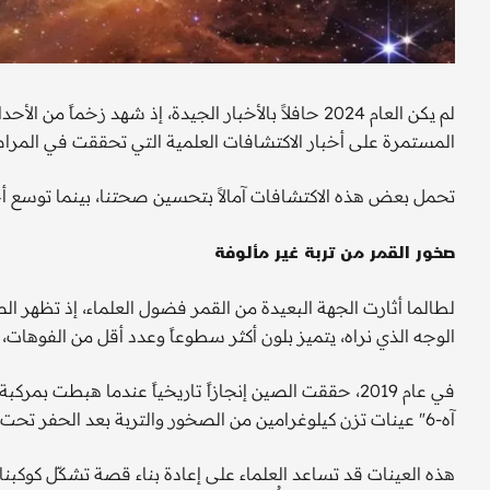
لم يكن العام 2024 حافلاً بالأخبار الجيدة، إذ شهد زخم
المستمرة على أخبار الاكتشافات العلمية التي تحققت في المراص
تحمل بعض هذه الاكتشافات آمالاً بتحسين صحتنا، بينما توسع أخ
صخور القمر من تربة غير مألوفة
لطالما أثارت الجهة البعيدة من القمر فضول العلماء، إذ تظهر ال
الوجه الذي نراه، يتميز بلون أكثر سطوعاً وعدد أقل من الفوهات،
آه-6" عينات تزن كيلوغرامين من الصخور والتربة بعد الحفر تحت السطح.
هذه العينات قد تساعد العلماء على إعادة بناء قصة تشكّل كوكبنا