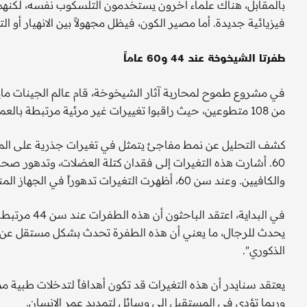
بالمقابل، هناك علماء آخرون يستخدمون التلسكوب نفسه، لكنهم 
فيزيائية جديدة. أما مصير الكون، فيظل مجهولاً بين الانهيار أو الت
طفرتا الشيخوخة عند 44 و60 عاماً
في مشروع طموح لمحاربة آثار الشيخوخة، قام عالم الجينات ماي
من 108 متطوعين، حيث راقبوا تغييرات غير مرئية مرتبطة بالعمر في مجموعة تضم 135,239 من الميكروبات والجزيئات.
60. أشارت هذه التغيرات إلى فقدان كتلة العضلات، وتدهور 
والكافيين. وعند سن 60، أظهرت التغيرات تدهوراً في الجهاز المناعي.
في البداية، 
يحدث للرجال، ما يعني أن هذه الطفرة تحدث بشكل مستقل عن ان
الذكوري".
يعتقد سنايدر أن هذه التغيرات قد تكون أهدافاً لتدخلات طبي
وربما تؤدي في المستقبل إلى وسائل لتمديد عمر الإنسان.