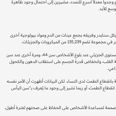
وجدوا معدلاً أسرع للتمدد، مشيرين إلى احتمال وجود ظاهرة
وسع للأبد.
كل سنايدر وفريقه بجمع عينات من الدم ومواد بيولوجية أخرى
كشف التحليل عن نمط مفاجئ يتمثل في تغيرات جذرية على المستوى الجزيئي عند بلوغ الأشخاص سن 44، ومرة أخرى عند سن
صحة القلب، وانخفاض قدرة الجسم على استقلاب الدهون والكحول
اعتقد الباحثون أن هذه الطفرات عند سن 44 مرتبطة بانقطاع الطمث لدى النساء. لكن البيانات أظهرت أن الأمر نفسه
قطاع الطمث، أو ربما تشير إلى وجود ما يُعرف بـ"سن اليأس
ة مصممة لمساعدة الأشخاص على الحفاظ على صحتهم لفترة أطول،