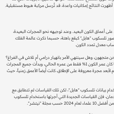
هرت النتائج إمكانيات واعدة، قد تُرسل مركبة هبوط مستقبلية.
العام مزيداً من الضوء على أعماق الكون البعيد. وعند توجيهه نحو المجرات البعيدة،
صور تلسكوب "هابل" كبقع باهتة، حسبما ذكرت عالمة الفلك
ساب معدل تمدد الكون.
ن متجهون، وهل سينتهي الأمر بانهيار درامي أم تلاشٍ في الفراغ؟
كما ينظر العلماء إلى الحقبة المعروفة باسم "فجر الكون"، عندما كان عمر الكون 1% فقط من عمره الحالي، وبدأت جميع المجرات
 لأبعد مجرة معروفة على الإطلاق، كانت أيضاً الأعمق زمنياً، حيث
ن باستخدام بيانات تلسكوب "هابل"، لكن تلك القياسات لم تتطابق مع
يدمان، فإن القياسات الجديدة التي أجرتها باستخدام تلسكوب
مجلة "نيتشر".