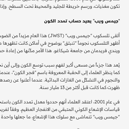
تكون مغذيات، ورسم خريطة للجليد والمحيط تحت السطح. وإذا أظ
"جيمس ويب" يعيد حساب تمدد الكون
ألقى تلسكوب "جيمس ويب" (JWST) هذا 
أظهر التلسكوب نجوماً "تنبثق" بوضوح في أماكن كانت تظهرها 
ويندي فريدمان من جامعة شيكاغو. هذا الأمر مكّنها من إعادة ح
يُعد هذا جزءاً من مسعى أكبر لفهم سبب توسع الكون وإلى أين نح
والنجوم في التشكّل من الغازات البدائية. عندما أعلنوا عن رصدهم
ظهرت كما كانت قبل أكثر من 13 مليار سنة.
في عام 2001، اعتقد العلماء أنهم حددوا معدل تمدد الكو
قياسات الإشعاع الكوني المتبقي من الانفجار العظيم. وفقاً لفر
"جيمس ويب" تتماشى مع سلوك هذا الإشعاع، ما جعلها واحدة من أفضل 10 علماء لعام 2024 حسب 