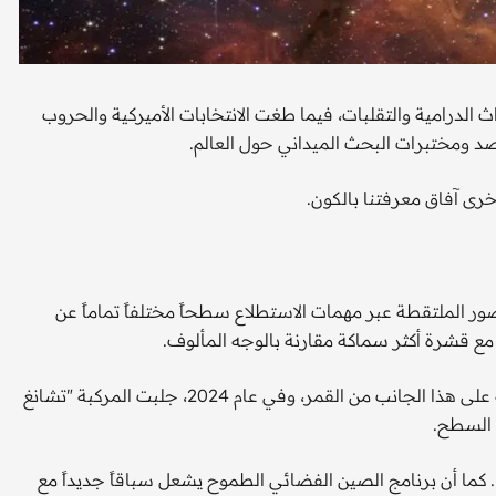
اً من الأحداث الدرامية والتقلبات، فيما طغت الانتخابات الأميركية والحروب
د ومختبرات البحث الميداني حول العالم.
رى آفاق معرفتنا بالكون.
صور الملتقطة عبر مهمات الاستطلاع سطحاً مختلفاً تماماً عن
 مع قشرة أكثر سماكة مقارنة بالوجه المألوف.
في عام 2019، حققت الصين إنجازاً تاريخياً عندما هبطت بمركبة على هذا الجانب من القمر، وفي عام 2024، جلبت المركبة "تشانغ
. كما أن برنامج الصين الفضائي الطموح يشعل سباقاً جديداً مع