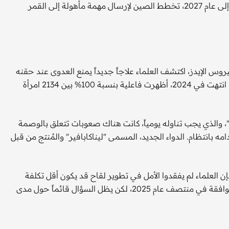
الولايات المتحدة. وبينما أُرجئت مهمة الهبوط الأميركية المأهولة إلى عام 2027، تخطط الصين لإرسال مهمة مأهولة إلى القمر
وس الإيدز، اكتشف العلماء علاجاً جديداً يمنع العدوى عند حقنه
مرتين فقط في السنة. تجربة سريرية في جنوب أفريقيا وأوغندا انتهت في 2024، أظهرت فاعلية بنسبة 100% بين 2134 امرأة
ي المجموعة التي تلقت العلاج التقليدي المعروف باسم "PrEP"، والذي يجب تناوله يومياً، كانت هناك صعوبات تتعلق بالوصمة
 بانتظام. الدواء الجديد، المسمى "ليناكابافير" والمُنتج من قبل
فإن العلماء لم يفقدوا الأمل في تطوير لقاح قد يكون أقل تكلفة
ويوفر حماية دائمة. من المتوقع أن يحصل دواء "جيلياد" على الموافقة في منتصف عام 2025، لكن يظل السؤال قائماً حول مدى