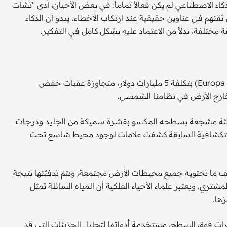
اء الاصطناعي لم يكن فعالاً تماماً. في بعض الأحيان، أدى "تشات
قويض ثقتهم في عناوين حقيقية عند ارتكاب الأخطاء. يبدو أن الذكاء
ختلفة، بدلاً من الاعتماد عليه بشكل كامل في التفكير.
في 14 أكتوبر، انطلقت المركبة الفضائية "يوروبا كليبر" (Europa Clipper) بتكلفة 5 مليارات دولار، متجاوزة عقبات خفض
ة خارج الأرض في نظامنا الشمسي.
دو بيئة مشجعة بسطحه المكسو بقشرة سميكة من الجليد ودرجات
 المهمات الاستكشافية السابقة كشفت علامات لوجود محيط شاسع تحت
ضعف ما تحتويه جميع محيطات الأرض مجتمعة، ويتم تدفئتها نتيجة
شتري. ويعتبر علماء الأحياء الفلكية أن المياه السائلة تمثل
زها.
حليق عشرات المرات فوق السطح، مستخدمة أدواتها لتحليل الجزيئات التي قد