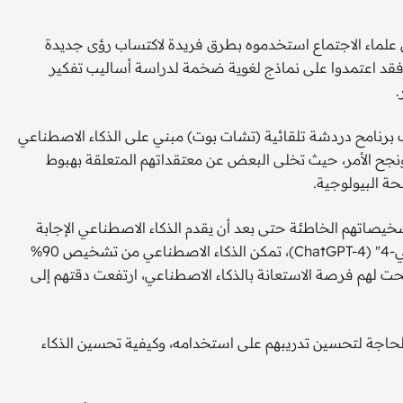
كن علماء الاجتماع استخدموه بطرق فريدة لاكتساب رؤى جديدة
. فقد اعتمدوا على نماذج لغوية ضخمة لدراسة أساليب تفكير
.
برنامح دردشة تلقائية (تشات بوت) مبني على الذكاء الاصطناعي
. ونجح الأمر، حيث تخلى البعض عن معتقداتهم المتعلقة بهبوط
ة البيولوجية.
تشخيصاتهم الخاطئة حتى بعد أن يقدم الذكاء الاصطناعي الإجابة
الصحيحة. في مسابقة تشخيصية بين الأطباء و"تشات جي بي تي-4" (ChatGPT-4)، تمكن الذكاء الاصطناعي من تشخيص 90%
الأطباء نسبة 74% فقط. وعندما أُتيحت لهم فرصة الاستعانة بالذكاء الاصطناعي، ارتفعت دقتهم إلى
الحاجة لتحسين تدريبهم على استخدامه، وكيفية تحسين الذكاء