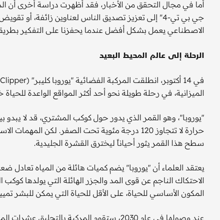
أما في مجال التحقق من الأخبار، فقد أظهرت دراسة أخرى أن الذك
جي بي تي-4" إلى تعزيز تصديق الناس لعناوين زائفة، أو ت
الاصطناعي يعمل بشكل أفضل عندما يحفزنا على التفكير بطريقة م
الرحلة إلى عالم المحيط البعيد
الميزانية، في رحلة طويلة نحو أحد أكثر المواقع الواعدة للحيا
"يوروبا"، وهو القمر الذي يدور حول كوكب المشتري، قد لا يب
حرارة لا تتجاوز 120 درجة مئوية تحت الصفر. لكن
سطح هذا القمر يثور أحياناً ليخترق القشرة الجليدية.
يعتقد العلماء أن "يوروبا" يضم كميات هائلة من المياه تعادل 
الاحتكاك الناجم عن قوى المد والجزر الهائلة التي يولدها كوكب الم
المكون الأساسي للحياة، على الأقل للحياة التي يمكن للبشر تميي
عند وصولها في عام 2030، ستقوم المركبة بالت