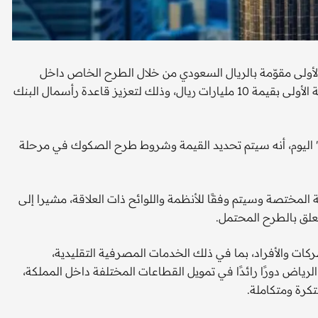
ولى مقوّمة بالريال السعودي من خلال الطرح الخاص داخل
السعودية بموجب برنامجه لصكوك رأسمال إضافي من الشريحة الأولى بقيمة 10 مليارات ريال، وذلك لتعزيز قاعدة رأسمال البنك
في 1957 في بيان على "تداول" اليوم، أنه سيتم تحديد القيمة وشروط طرح الصكوك في مرحلة
لمختصة وسيتم وفقًا للأنظمة واللوائح ذات العلاقة، مشيرا إلى
تعلق بالطرح المحتمل.
ات والأفراد، بما في ذلك الخدمات المصرفية التقليدية،
الرياض دورًا رائدًا في تمويل القطاعات المختلفة داخل المملكة،
تكرة ومتكاملة.