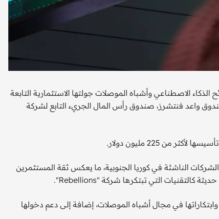
ي تطوير شرائح الذكاء الاصطناعي وأشباه الموصلات جولتها الاستثمارية التابعة
ولار وذلك بمشاركة صندوق واعد فنتشرز، صندوق رأس المال الجريء التابع لشركة
 من 225 مليون دولار.
شركات الناشئة في كوريا الجنوبية، ما يعكس ثقة المستثمرين
لتقنيات التي تبتكرها شركة "Rebellions".
ر تقنياتها وابتكاراتها في مجال أشباه الموصلات، إضافة إلى دعم دخولها