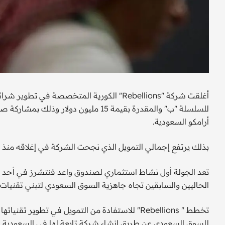
أغلقت شركة "Rebellions" الكورية المتخصصة ف
للسلسلة "ب" والمقدرة بقيمة 15 مليون د
أرامكو السعودية.
بذلك يرتفع إجمالي التمويل الذي نجحت الشركة في إغلاقه منذ تأسيسها لأكثر
تعد الجولة أول نشاط استثماري لصندوق واعد فنتشرز في أحد ال
الحاليين والسابقين تجاه جاهزية السوق السعودي لتبني تقنيات حديثة كا
تخطط " Rebellions" للاستفادة من التمويل في تطوي
للسوق السعودي عن طريق إنشاء شركة تابعة لها في السعودية.