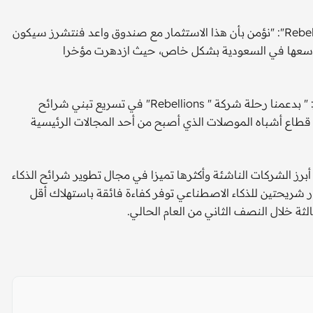
من جانبه قال سونجهيون بارك، الرئيس التنفيذي لشركة "Rebellions": "نؤمن بأن هذا الاستثمار مع صندوق واعد فنتشرز سيكون
توسعها في السعودية بشكل خاص، حيث ازدهرت مؤخرا
قال المهندس فهد العيدي، المدير الإداري لصندوق واعد فنتشرز: " بدعمنا رحلة شركة " Rebellions" في تسريع تبني شرائح
في قطاع أشباه الموصلات الذي أصبح من أحد المجالات الرئيسية
Rebell" تأسست في عام 2020، لتصبح من أبرز الشركات الناشئة وأكثرها تميزا في مجال تطوير شرائح الذكاء
شريحتين للذكاء الاصطناعي توفر كفاءة فائقة باستهلاك أقل
ثة خلال النصف الثاني من العام الحالي.