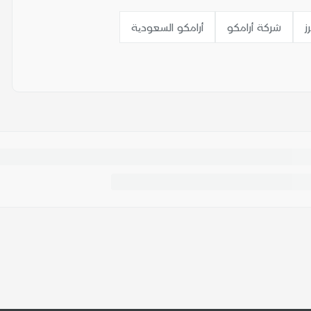
ز
شركة أرامكو
أرامكو السعودیة